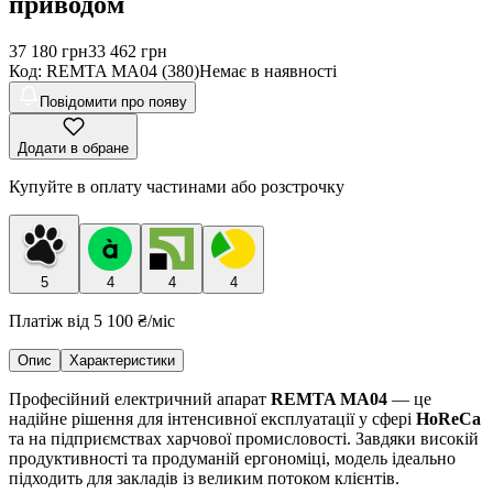
приводом
37 180
грн
33 462
грн
Код
:
REMTA MA04 (380)
Немає в наявності
Повідомити про появу
Додати в обране
Купуйте в оплату частинами або розстрочку
5
4
4
4
Платіж від
5 100 ₴
/міс
Опис
Характеристики
Професійний електричний апарат
REMTA MA04
— це
надійне рішення для інтенсивної експлуатації у сфері
HoReCa
та на підприємствах харчової промисловості. Завдяки високій
продуктивності та продуманій ергономіці, модель ідеально
підходить для закладів із великим потоком клієнтів.