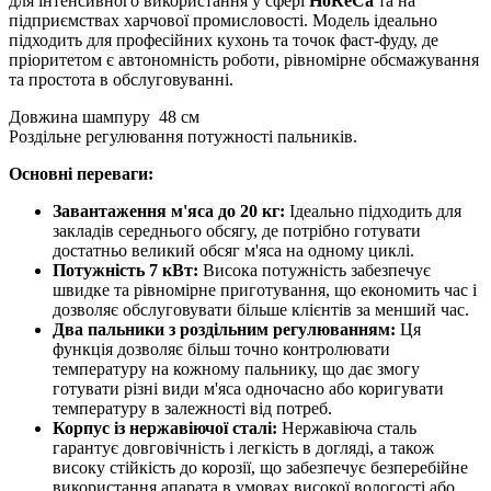
для інтенсивного використання у сфері
HoReCa
та на
підприємствах харчової промисловості. Модель ідеально
підходить для професійних кухонь та точок фаст-фуду, де
пріоритетом є автономність роботи, рівномірне обсмажування
та простота в обслуговуванні.
Довжина шампуру 48 см
Роздільне регулювання потужності пальників.
Основні переваги:
Завантаження м'яса до 20 кг:
Ідеально підходить для
закладів середнього обсягу, де потрібно готувати
достатньо великий обсяг м'яса на одному циклі.
Потужність 7 кВт:
Висока потужність забезпечує
швидке та рівномірне приготування, що економить час і
дозволяє обслуговувати більше клієнтів за менший час.
Два пальники з роздільним регулюванням:
Ця
функція дозволяє більш точно контролювати
температуру на кожному пальнику, що дає змогу
готувати різні види м'яса одночасно або коригувати
температуру в залежності від потреб.
Корпус із нержавіючої сталі:
Нержавіюча сталь
гарантує довговічність і легкість в догляді, а також
високу стійкість до корозії, що забезпечує безперебійне
використання апарата в умовах високої вологості або