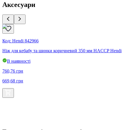
Аксесуари
Код
:
Hendi 842966
Ніж для кебабу та шинки коричневий 350 мм HACCP Hendi
П
В наявності
760,76
грн
6
669,68
грн