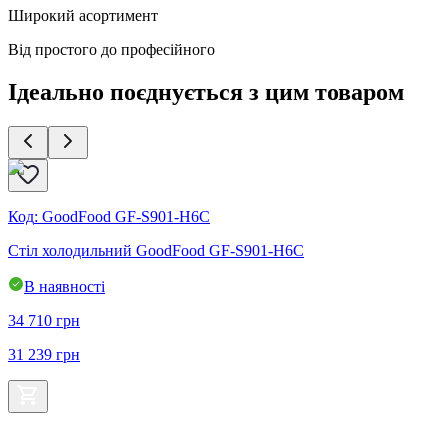
Широкий асортимент
Від простого до професійного
Ідеально поєднується з цим товаром
Код
:
GoodFood GF-S901-H6C
Стіл холодильний GoodFood GF-S901-H6C
В
В наявності
34 710
грн
1
31 239
грн
1