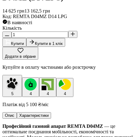
14 625
грн
13 162,5
грн
Код
:
REMTA D04MZ D14 LPG
В наявності
Кількість
Купити
Купити в 1 клік
Додати в обране
Купуйте в оплату частинами або розстрочку
5
4
4
4
Платіж від
5 100 ₴
/міс
Опис
Характеристики
Професійний газовий апарат
REMTA D04MZ
— це
оптимальне поєднання мобільності, економічності та