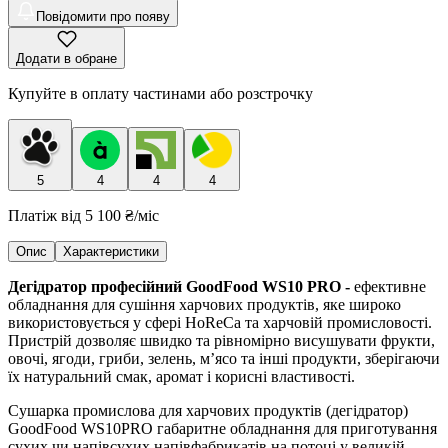
Повідомити про появу
Додати в обране
Купуйте в оплату частинами або розстрочку
5
4
4
4
Платіж від
5 100 ₴
/міс
Опис
Характеристики
Дегідратор професійний GoodFood WS10 PRO -
ефективне
обладнання для сушіння харчових продуктів, яке широко
використовується у сфері HoReCa та харчовій промисловості.
Пристрій дозволяє швидко та рівномірно висушувати фрукти,
овочі, ягоди, гриби, зелень, м’ясо та інші продукти, зберігаючи
їх натуральний смак, аромат і корисні властивості.
Сушарка промислова для харчових продуктів (дегідратор)
GoodFood WS10PRO габаритне обладнання для приготування
сухих чи напівсухих напівфабрикатів на потоці у великій