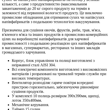
кількості, а саме з продуктивністю (максимальним
завантаження) до 20 кг сирого продукту на термін в
залежності від первинної вологості продукту. Це виключно
промислове обладнання для отримання сухих чи напівсухих
напівфабрикатів з подальшою технологією вакуумування.
Призначена для сушіння овочів, фруктів, риби, трав, м'яса,
в'яленого м'яса та інших продуктів в промислово-комерційних
цілях на виробництві напівфабрикатів для харчової
промисловості з подальшою реалізацією цих напівфабрикатів
в магазинах, супермаркетах, ресторанах та інших закладів
громадського харчування.
Корпус, блок управління та полиці виготовлені з
неіржавної сталі AISI 304.
Всі електричні компоненти виготовлені з високоякісних
матеріалів і розраховані на тривалий термін служби при
високих температурах.
Вентилятор розподіляє гаряче повітря всередині
пристрою горизонтально, забезпечуючи рівномірне
сушіння продуктів.
У комплекті 10 полиць розміром 390х390мм, щипці,
лоток 350х400мм.
Механічне керування.
Таймер 15 годин.