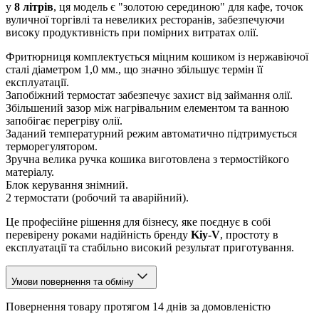
у
8 літрів
, ця модель є "золотою серединою" для кафе, точок
вуличної торгівлі та невеликих ресторанів, забезпечуючи
високу продуктивність при помірних витратах олії.
Фритюрниця комплектується міцним кошиком із нержавіючої
сталі діаметром 1,0 мм., що значно збільшує термін її
експлуатації.
Запобіжний термостат забезпечує захист від займання олії.
Збільшений зазор між нагрівальним елементом та ванною
запобігає перегріву олії.
Заданий температурний режим автоматично підтримується
терморегулятором.
Зручна велика ручка кошика виготовлена з термостійкого
матеріалу.
Блок керування знімний.
2 термостати (робочий та аварійний).
Це професійне рішення для бізнесу, яке поєднує в собі
перевірену роками надійність бренду
Kiy-V
, простоту в
експлуатації та стабільно високий результат приготування.
Умови повернення та обміну
Повернення товару протягом 14 днів за домовленістю