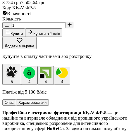
8 724
грн
7 502,64
грн
Код
:
Kiy-V ФР-8
В наявності
Кількість
Купити
Купити в 1 клік
Додати в обране
Купуйте в оплату частинами або розстрочку
5
4
4
4
Платіж від
5 100 ₴
/міс
Опис
Характеристики
Професійна електрична фритюрниця Kiy-V ФР-8
— це
надійне та витривале обладнання від провідного українського
виробника, спеціально розроблене для інтенсивного
використання у сфері
HoReCa
. Завдяки оптимальному об'єму