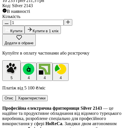
10 235
грн
9 211,5
грн
Код
:
Silver 2143
В наявності
Кількість
Купити
Купити в 1 клік
Додати в обране
Купуйте в оплату частинами або розстрочку
5
4
4
4
Платіж від
5 100 ₴
/міс
Опис
Характеристики
Професійна електрична фритюрниця Silver 2143
— це
надійне та продуктивне обладнання від відомого турецького
виробника, розроблене спеціально для професійного
використання у сфері
HoReCa
. Завдяки двом автономним