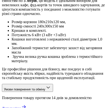
ємностям по
5 літрів
, ця модель є ідеальним вибором для
невеликих кафе, фуд-кортів та точок швидкого харчування, де
цінується компактність у поєднанні з можливістю готувати
різні страви одночасно.
Розмір корзини 180х210х120 мм,
Розмір ємності 240х300х150 мм
Кришки в комплекті.
Потужність 6 кВт (3 кВт +3 кВт)
Кошики виготовлені ​​з нержавіючої сталі діаметром 1,0
мм.
Запобіжний термостат забезпечує захист від загоряння
масла
Зручна велика ручка кошика зроблена з термостійкого
матеріалу.
Це професійне рішення для бізнесу, яке поєднує в собі
європейську якість збірки, надійність турецького обладнання
та стабільну продуктивність при щоденній експлуатації.
Умови повернення та обміну
Повернення товару протягом 14 днів за домовленістю