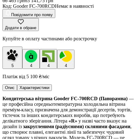
66 465
грн
63 141,75
грн
Код
:
Gooder FC-700RCD
Немає в наявності
Повідомити про появу
Додати в обране
Купуйте в оплату частинами або розстрочку
5
4
4
4
Платіж від
5 100 ₴
/міс
Опис
Характеристики
Кондитерська вітрина Gooder FC-700RCD (Панорамна)
—
це професійна середньотемпературна холодильна вітрина
преміум-класу, призначена для демонстрації десертів, тортів,
тістечок та інших кондитерських виробів, що потребують
делікатного зберігання. Літера
«R»
у назві часто вказує на
дизайн із
закругленими (радіусними) скляними фасадами
,
що створює плавні, елегантні лінії та забезпечує чудовий
огляд товару з різних ракурсів. Модель FC-700RCD — це