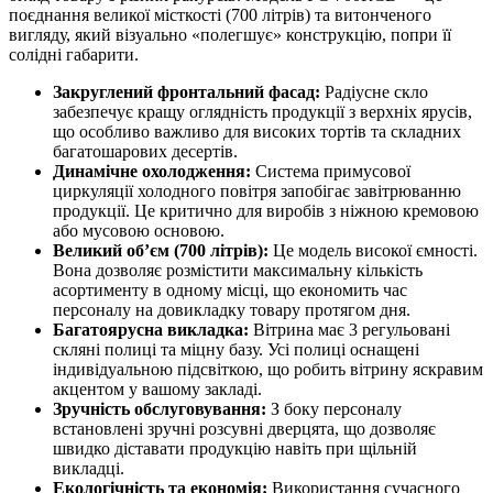
поєднання великої місткості (700 літрів) та витонченого
вигляду, який візуально «полегшує» конструкцію, попри її
солідні габарити.
Закруглений фронтальний фасад:
Радіусне скло
забезпечує кращу оглядність продукції з верхніх ярусів,
що особливо важливо для високих тортів та складних
багатошарових десертів.
Динамічне охолодження:
Система примусової
циркуляції холодного повітря запобігає завітрюванню
продукції. Це критично для виробів з ніжною кремовою
або мусовою основою.
Великий об’єм (700 літрів):
Це модель високої ємності.
Вона дозволяє розмістити максимальну кількість
асортименту в одному місці, що економить час
персоналу на довикладку товару протягом дня.
Багатоярусна викладка:
Вітрина має 3 регульовані
скляні полиці та міцну базу. Усі полиці оснащені
індивідуальною підсвіткою, що робить вітрину яскравим
акцентом у вашому закладі.
Зручність обслуговування:
З боку персоналу
встановлені зручні розсувні дверцята, що дозволяє
швидко діставати продукцію навіть при щільній
викладці.
Екологічність та економія:
Використання сучасного