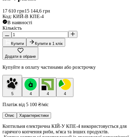
17 610
грн
15 144,6
грн
Код
:
КИЙ-В КПЕ-4
В наявності
Кількість
Купити
Купити в 1 клік
Додати в обране
Купуйте в оплату частинами або розстрочку
5
4
4
4
Платіж від
5 100 ₴
/міс
Опис
Характеристики
Коптильня електрична КІЙ-У КПЕ-4 використовується для
гарячого копчення риби, м'яса та інших продуктів.