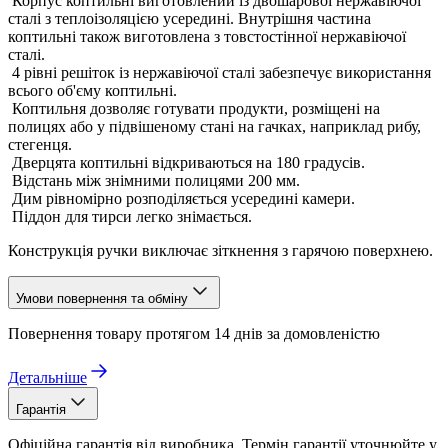
Корпус коптильні виготовлений із двошарової нержавіючої
сталі з теплоізоляцією усередині. Внутрішня частина
коптильні також виготовлена з товстостінної нержавіючої
сталі.
4 рівні решіток із нержавіючої сталі забезпечує використання
всього об'єму коптильні.
Коптильня дозволяє готувати продукти, розміщені на
полицях або у підвішеному стані на гачках, наприклад рибу,
стегенця.
Дверцята коптильні відкриваються на 180 градусів.
Відстань між знімними полицями 200 мм.
Дим рівномірно розподіляється усередині камери.
Піддон для тирси легко знімається.
Конструкція ручки виключає зіткнення з гарячою поверхнею.
Умови повернення та обміну
Повернення товару протягом 14 днів за домовленістю
Детальніше
Гарантія
Офіційна гарантія від виробника. Термін гарантії уточнюйте у