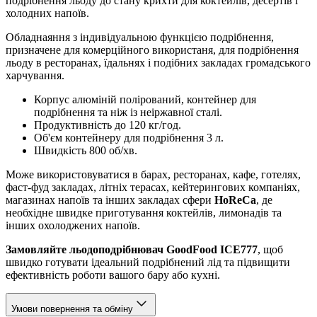
подрібнення льоду до стану крихти для коктейлів, десертів і
холодних напоїв.
Обладнаяння з iндивiдуальною функцiєю подрiбнення,
призначене для комерційного використаня, для подрібнення
льоду в ресторанах, їдальнях і подібних закладах громадського
харчування.
Корпус алюміній полірований, контейнер для
подрібнення та ніж із неіржавної сталі.
Продуктивність до 120 кг/год.
Об'єм контейнеру для подрібнення 3 л.
Швидкість 800 об/хв.
Може використовуватися в барах, ресторанах, кафе, готелях,
фаст-фуд закладах, літніх терасах, кейтерингових компаніях,
магазинах напоїв та інших закладах сфери
HoReCa
, де
необхідне швидке приготування коктейлів, лимонадів та
інших охолоджених напоїв.
Замовляйте льодоподрібнювач GoodFood ICE777
, щоб
швидко готувати ідеальний подрібнений лід та підвищити
ефективність роботи вашого бару або кухні.
Умови повернення та обміну