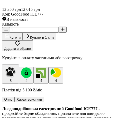
13 350
грн
12 015
грн
Код
:
GoodFood ICE777
В наявності
Кількість
Купити
Купити в 1 клік
Додати в обране
Купуйте в оплату частинами або розстрочку
5
4
4
4
Платіж від
5 100 ₴
/міс
Опис
Характеристики
Льодоподрібнювач електричний Goodfood ICE777
-
професійне барне обладнання, призначене для швидкого