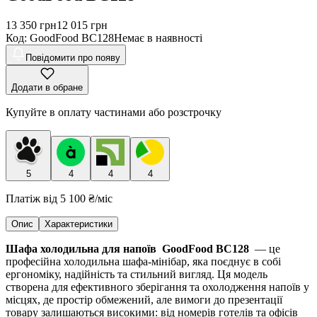
13 350
грн
12 015
грн
Код
:
GoodFood BC128
Немає в наявності
Повідомити про появу
Додати в обране
Купуйте в оплату частинами або розстрочку
5
4
4
4
Платіж від
5 100 ₴
/міс
Опис
Характеристики
Шафа холодильна для напоїв GoodFood BC128
— це
професійна холодильна шафа-мінібар, яка поєднує в собі
ергономіку, надійність та стильний вигляд. Ця модель
створена для ефективного зберігання та охолодження напоїв у
місцях, де простір обмежений, але вимоги до презентації
товару залишаються високими: від номерів готелів та офісів