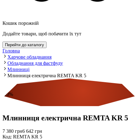
Кошик порожній
Додайте товари, щоб побачити їх тут
Перейти до каталогу
Головна
Харчове обладнання
Обладнання для фастфуду
Млинниці
Млинниця електрична REMTA KR 5
-
10
%
Економія
Млинниця електрична REMTA KR 5
7 380
грн
6 642
грн
Код
:
REMTA KR 5