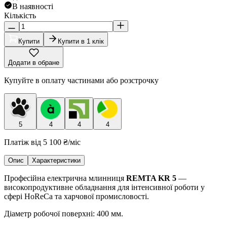
В наявності
Кількість
Купити
Купити в 1 клік
Додати в обране
Купуйте в оплату частинами або розстрочку
5
4
4
4
Платіж від
5 100 ₴
/міс
Опис
Характеристики
Професійна електрична млинниця
REMTA KR 5
—
високопродуктивне обладнання для інтенсивної роботи у
сфері HoReCa та харчової промисловості.
Діаметр робочої поверхні: 400 мм.