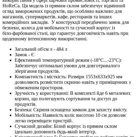
використання у сфері харчової промисловості, торгівлі та
HoReCa. Ця модель із прямим склом забезпечує відмінний
огляд заморожених продуктів, що особливо важливо для
магазинів, супермаркетів, кафе, ресторанів та інших
комерційних закладів. У конструкції передбачено замок для
безпеки, колеса для мобільності та сучасний корпус із
біло‑фарбованої сталі, що гарантує довговічність навіть при
щоденному інтенсивному використанні.
Загальний об'єм л - 484 л
Замок - Є
Ефективний температурний режим (-18°C...-23°C):
Забезпечує оптимальні умови для довготривалого
зберігання продуктів.
Компактність і місткість: Розміри 1553х633х925 мм
дозволяють розмістити скриню навіть у приміщеннях з
обмеженим простором.
Зручність у користуванні: В комплекті йде 6 металевих
корзин, що полегшують сортування та доступ до
продуктів.
Безпека: Скриня оснащена замком для захисту вмісту.
Мобільність: Наявність коліс висотою 10 см дозволяє
легко переміщати пристрій.
Сучасний дизайн: Білий корпус із прямим склом
ідеально доповнить будь-який інтер'єр.