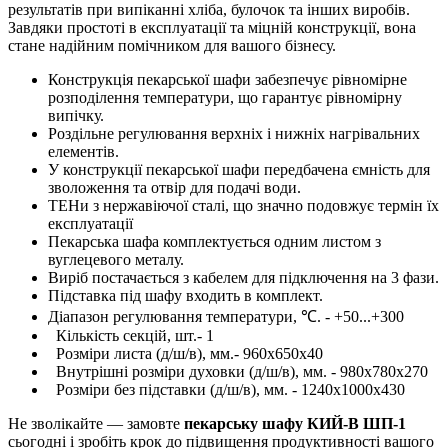
результатів при випіканні хліба, булочок та інших виробів.
Завдяки простоті в експлуатації та міцній конструкції, вона
стане надійним помічником для вашого бізнесу.
Конструкція пекарської шафи забезпечує рівномірне
розподілення температури, що гарантує рівномірну
випічку.
Роздільне регулювання верхніх і нижніх нагрівальних
елементів.
У конструкції пекарської шафи передбачена ємність для
зволоження та отвір для подачі води.
ТЕНи з нержавіючої сталі, що значно подовжує термін їх
експлуатації
Пекарська шафа комплектується одним листом з
вуглецевого металу.
Виріб постачається з кабелем для підключення на 3 фази.
Підставка під шафу входить в комплект.
Діапазон регулювання температури, ℃. - +50...+300
Кількість секцій, шт.- 1
Розміри листа (д/ш/в), мм.- 960х650х40
Внутрішні розміри духовки (д/ш/в), мм. - 980х780х270
Розміри без підставки (д/ш/в), мм. -
1240x1000x430
Не зволікайте — замовте
пекарську шафу КИЙ-В ШП-1
сьогодні і зробіть крок до підвищення продуктивності вашого