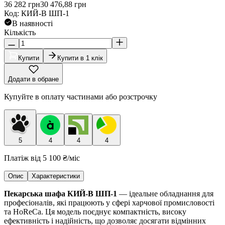
36 282
грн
30 476,88
грн
Код
:
КИЙ-В ШП-1
В наявності
Кількість
Купити
Купити в 1 клік
Додати в обране
Купуйте в оплату частинами або розстрочку
5
4
4
4
Платіж від
5 100 ₴
/міс
Опис
Характеристики
Пекарська шафа КИЙ-В ШП-1
— ідеальне обладнання для
професіоналів, які працюють у сфері харчової промисловості
та HoReCa. Ця модель поєднує компактність, високу
ефективність і надійність, що дозволяє досягати відмінних