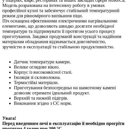
у піцеріях, кафе, ресторанах та інших закладах сфери HoReCa.
Модель розрахована на інтенсивну роботу в умовах
професійної кухні та забезпечує стабільний температурний
режим для рівномірного випікання піци.
Піч оснащена ефективними електричними нагрівальними
елементами, що дозволяють швидко досягати необхідної
температури та підтримувати її протягом усього процесу
приготування. Завдяки продуманій конструкції та надійним
матеріалам обладнання відзначається довговічністю,
зручністю в експлуатації та стабільною продуктивністю.
Датчик температури камери.
Велике оглядове вікно.
Корпус із високоякісної сталі.
Ізоляція зі скловолокна.
Термостійкі матеріали.
Приготування безпосередньо на шамотному камені
дозволяє отримати ідеальний продукт.
Верхній та нижній підігрів.
Виконання згідно з СЄ норм.
Увага!
Перед введенням печі в експлуатацію її необхідно прогріти
протягом 4 годин при 300 °C.