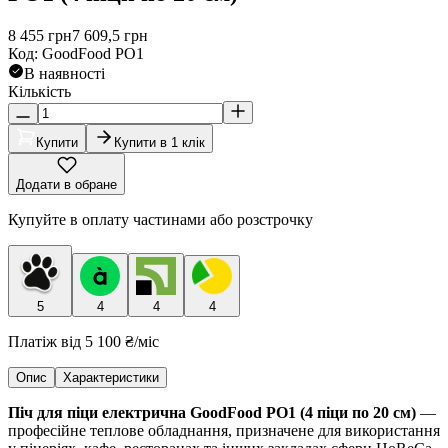
8 455
грн
7 609,5
грн
Код
:
GoodFood PO1
В наявності
Кількість
Купити
Купити в 1 клік
Додати в обране
Купуйте в оплату частинами або розстрочку
5
4
4
4
Платіж від
5 100 ₴
/міс
Опис
Характеристики
Піч для піци електрична GoodFood PO1 (4 піци по 20 см)
—
професійне теплове обладнання, призначене для використання