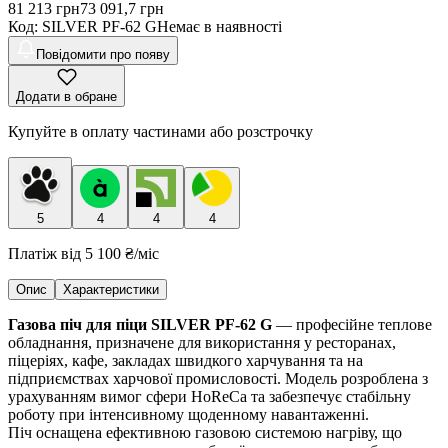
81 213
грн
73 091,7
грн
Код
:
SILVER PF-62 G
Немає в наявності
Повідомити про появу
Додати в обране
Купуйте в оплату частинами або розстрочку
5
4
4
4
Платіж від
5 100 ₴
/міс
Опис
Характеристики
Газова піч для піци SILVER PF-62 G
— професійне теплове
обладнання, призначене для використання у ресторанах,
піцеріях, кафе, закладах швидкого харчування та на
підприємствах харчової промисловості. Модель розроблена з
урахуванням вимог сфери HoReCa та забезпечує стабільну
роботу при інтенсивному щоденному навантаженні.
Піч оснащена ефективною газовою системою нагріву, що