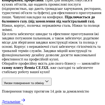
конфоркова, професійна
. Пристрій використовується в
кухнях об'єктів, що надають промислові послуги
(підприємствах, що дають громадське харчування, ресторани,
туристичні об'єкти та буфети) для ефективного приготування
пиши. Чавунні накладки на конфорки.
Підключається до
балонного газу. (під замовлення під магістральний газ).
Ніжки, корпус, поличка: нержавіюча сталь. Ніжки та полиця
знімні.
Ця плита забезпечує швидке та ефективне приготування їжі
завдяки потужним пальникам, а також забезпечує додаткове
місце для зберігання завдяки конструкції ніжок та полиць у
основі. Корпус з нержавіючої сталі забезпечує гігієнічність та
тривалий термін служби. Завдяки міцній конструкції та
функціональному дизайну дозволяє досягти максимальної
ефективності на професійній кухні.
Обирайте професійну якість для свого бізнесу — замовляйте
газову плиту Remta CEJ32L
вже сьогодні та забезпечте
стабільну роботу вашої кухні!
Умови повернення та обміну
Повернення товару протягом 14 днів за домовленістю
Детальніше