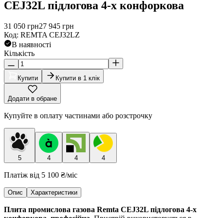
CEJ32L підлогова 4-х конфоркова
31 050
грн
27 945
грн
Код
:
REMTA CEJ32LZ
В наявності
Кількість
Купити
Купити в 1 клік
Додати в обране
Купуйте в оплату частинами або розстрочку
5
4
4
4
Платіж від
5 100 ₴
/міс
Опис
Характеристики
Плита промислова газова Remta CEJ32L підлогова 4-х