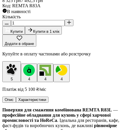
8 325
грн
7 492,5
грн
Код
:
REMTA R83А
В наявності
Кількість
Купити
Купити в 1 клік
Додати в обране
Купуйте в оплату частинами або розстрочку
5
4
4
4
Платіж від
5 100 ₴
/міс
Опис
Характеристики
Поверхня для смаження комбінована REMTA R83L
—
професійне обладнання для кухонь у сфері харчової
промисловості та HoReCa
. Ідеальна для ресторанів, кафе,
фаст-фудів та виробничих кухонь, де важливі
рівномірне