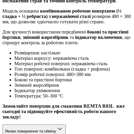
обсмаження страв та точний контроль температури
.
Модель оснащена
комбінованою робочою поверхнею (½
гладка + ½ ребриста) з нержавіючої сталі
розміром 480 × 380
мм, що дозволяє одночасно готувати різні страви.
Для зручності використання передбачені
бокові та пристінні
бортики
,
знімний жирозбірник
та
індикатор включення
, що
спрощує контроль за роботою плити.
Розміщення: настільне
Матеріал корпусу: нержавіюча сталь
Матеріал робочої поверхні: нержавіюча сталь
Тип поверхні: комбінована (гладка + рифлена)
Розмір робочої поверхні: 480×380 мм
Бокові та пристінні бортики
Знімний жирозбірник
Індикатор увімкнення
Температура: 50–300 °C
Замовляйте поверхню для смаження REMTA R83L
вже
сьогодні та підвищуйте ефективність роботи вашого
закладу!
Умови повернення та обміну