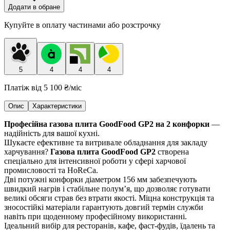
Додати в обране
Купуйте в оплату частинами або розстрочку
5
4
4
4
Платіж від
5 100 ₴
/міс
Опис
Характеристики
Професійна газова плита GoodFood GP2 на 2 конфорки
—
надійність для вашої кухні.
Шукаєте ефективне та витривале обладнання для закладу
харчування?
Газова плита GoodFood GP2
створена
спеціально для інтенсивної роботи у сфері харчової
промисловості та HoReCa.
Дві потужні конфорки діаметром 156 мм забезпечують
швидкий нагрів і стабільне полум’я, що дозволяє готувати
великі обсяги страв без втрати якості. Міцна конструкція та
зносостійкі матеріали гарантують довгий термін служби
навіть при щоденному професійному використанні.
Ідеальний вибір для ресторанів, кафе, фаст-фудів, їдалень та