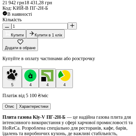
21 942
грн
18 431,28
грн
Код
:
KИЙ-В ПГ-2Н-Б
В наявності
Кількість
Купити
Купити в 1 клік
Додати в обране
Купуйте в оплату частинами або розстрочку
5
4
4
4
Платіж від
5 100 ₴
/міс
Опис
Характеристики
Плита газова Kiy-V ПГ-2Н-Б
— це надійна газова плита для
інтенсивного використання у сфері харчової промисловості та
HoReCa. Розроблена спеціально для ресторанів, кафе, барів,
їдалень та виробничих кухонь, де важливі стабільність,