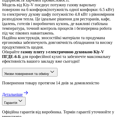
підприємств харчової промисловості.
Модель від Kiy-V поєднує потужну газову варильну
поверхню на 6 конфорок(потужність одної конфорки: 6.5 кВт)
та електричну духову шафу потужністю 4.8 кВт з рівномірним
розподілом тепла. Це ідеальне рішення для ресторанів, кафе,
їдалень, готелів і виробничих кухонь, де важливі стабільна
температура, точний контроль процесів і безперервна робота
під час пікових навантажень.
Надійна конструкція, зносостійкі матеріали та продумана
ергономіка забезпечують довговічність обладнання та високу
продуктивність щодня.
Обирайте
газову плиту з електричною духовкою Kiy-V
ПГДЕ-6-Б
для професійної кухні та забезпечте максимальну
ефективність вашого закладу вже сьогодні!
Умови повернення та обміну
Повернення товару протягом 14 днів за домовленістю
Детальніше
Гарантія
Офіційна гарантія від виробника. Термін гарантії уточнюйте у
менеджера.