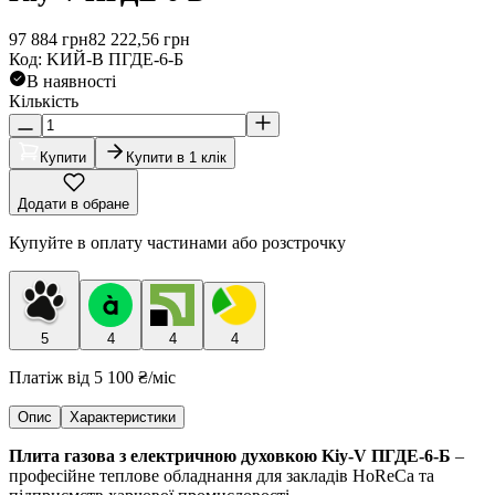
97 884
грн
82 222,56
грн
Код
:
KИЙ-В ПГДЕ-6-Б
В наявності
Кількість
Купити
Купити в 1 клік
Додати в обране
Купуйте в оплату частинами або розстрочку
5
4
4
4
Платіж від
5 100 ₴
/міс
Опис
Характеристики
Плита газова з електричною духовкою Kiy-V ПГДЕ-6-Б
–
професійне теплове обладнання для закладів HoReCa та