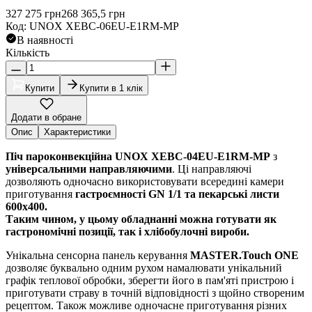
327 275
грн
268 365,5
грн
Код
:
UNOX XEBC-06EU-E1RM-MP
В наявності
Кількість
Купити
Купити в 1 клік
Додати в обране
Опис
Характеристики
Піч пароконвекційна UNOX XEBC-04EU-E1RM-MP
з
універсальними направляючими
. Ці направляючі
дозволяють одночасно використовувати всередині камери
приготування
гастроємності GN 1/1 та пекарські листи
600х400.
Таким чином, у цьому обладнанні можна готувати як
гастрономічні позиції, так і хлібобулочні вироби.
Унікальна сенсорна панель керування
MASTER.Touch ONE
дозволяє буквально одним рухом намалювати унікальний
графік теплової обробки, зберегти його в пам'яті пристрою і
приготувати страву в точній відповідності з щойно створеним
рецептом. Також можливе одночасне приготування різних