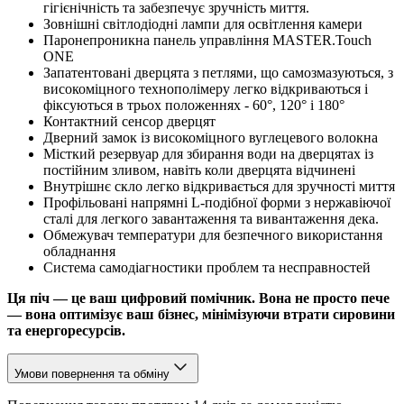
гігієнічність та забезпечує зручність миття.
Зовнішні світлодіодні лампи для освітлення камери
Паронепроникна панель управління MASTER.Touch
ONE
Запатентовані дверцята з петлями, що самозмазуються, з
високоміцного технополімеру легко відкриваються і
фіксуються в трьох положеннях - 60°, 120° і 180°
Контактний сенсор дверцят
Дверний замок із високоміцного вуглецевого волокна
Місткий резервуар для збирання води на дверцятах із
постійним зливом, навіть коли дверцята відчинені
Внутрішнє скло легко відкривається для зручності миття
Профільовані напрямні L-подібної форми з нержавіючої
сталі для легкого завантаження та вивантаження дека.
Обмежувач температури для безпечного використання
обладнання
Система самодіагностики проблем та несправностей
Ця піч — це ваш цифровий помічник. Вона не просто пече
— вона оптимізує ваш бізнес, мінімізуючи втрати сировини
та енергоресурсів.
Умови повернення та обміну