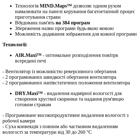
Технологія
MIND.Maps™
дозволяє одним рухом
намалювати на панелі керування багатоетапний процес
приготування страви
Вбудована пам'ять
на 384 програм
Збереження назви програми будь-якою мовою
Можливість додавання зображення для кожної програми
Технології:
AIR.Maxi™
- оптимальне розподілення повітря
всередині печі
- Вентилятор із можливістю реверсивного обертання
- 2 програмованих швидкості обертання вентилятора
- 2 програмованих напівстатичних положення вентилятора
DRY.Maxi™
- видалення надмірної вологості для
створення хрусткої скоринки та надання рум'янцю
готовим стравам
- Програмоване високопродуктивне видалення вологості з
робочої камери
- Суха конвекція з повним або частковим видаленням
вологості за температури від 30 до 260 °C