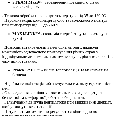
STEAM.Maxi™
- забезпечення ідеального рівня
вологості у печі
- Теплова обробка парою при температурі від 35 до 130 °C
- Пароконвекція: комбінація сухого та зволоженого повітря
при температурі від 35 до 260 °C
MAXI.LINK™
- економія енергії, часу та простору на
кухні
- Дозволяє встановлювати печі одна на одну, надаючи
можливість одночасного приготування різних страв з
індивідуальними вимогами до температури, рівня вологості та
часу приготування.
Protek.SAFE™
- якісна теплоізоляція та максимальна
безпека
- Надійна теплоізоляція забезпечує максимальну ефективність
печі.
- Охолодження зовнішніх поверхонь та скла дверцят для
безпечної та комфортної роботи з обладнанням
- Гальмування двигуна вентилятора при відкриванні дверцят,
щоб уникнути втрат енергії
- Потужність автоматично регулюється відповідно до