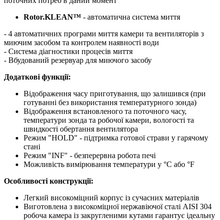
поточних потреб в даний момент
Rotor.KLEAN™
- автоматична система миття
- 4 автоматичних програми миття камери та вентиляторів з
миючим засобом та контролем наявності води
- Система діагностики процесів миття
- Вбудований резервуар для миючого засобу
Додаткові функції:
Відображення часу приготування, що залишився (при
готуванні без використання температурного зонда)
Відображення встановленого та поточного часу,
температури зонда та робочої камери, вологості та
швидкості обертання вентилятора
Режим "HOLD" - підтримка готової страви у гарячому
стані
Режим "INF" - безперервна робота печі
Можливість вимірювання температури у °C або °F
Особливості конструкції:
Легкий високоміцний корпус із сучасних матеріалів
Виготовлена з високоміцної нержавіючої сталі AISI 304
робоча камера із закругленими кутами гарантує ідеальну