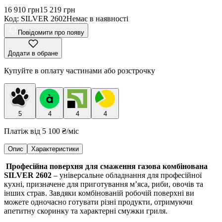
16 910
грн
15 219
грн
Код
:
SILVER 2602
Немає в наявності
Повідомити про появу
Додати в обране
Купуйте в оплату частинами або розстрочку
5
4
4
4
Платіж від
5 100 ₴
/міс
Опис
Характеристики
Професійна поверхня для смаження газова комбінована
SILVER 2602
– універсальне обладнання для професійної
кухні, призначене для приготування м’яса, риби, овочів та
інших страв. Завдяки комбінованій робочій поверхні ви
можете одночасно готувати різні продукти, отримуючи
апетитну скоринку та характерні смужки гриля.