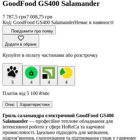
GoodFood GS400 Salamander
7 787,5
грн
7 008,75
грн
Код
:
GoodFood GS400 Salamander
Немає в наявності
Повідомити про появу
Додати в обране
Купуйте в оплату частинами або розстрочку
5
4
4
4
Платіж від
5 100 ₴
/міс
Опис
Характеристики
Гриль саламандра електричний GoodFood GS400
Salamander
— професійне теплове обладнання для
інтенсивної роботи у сфері HoReCa та харчової
промисловості. Ідеально підходить для запікання,
підрум’янення, глазурування та підтримання страв у гарячому