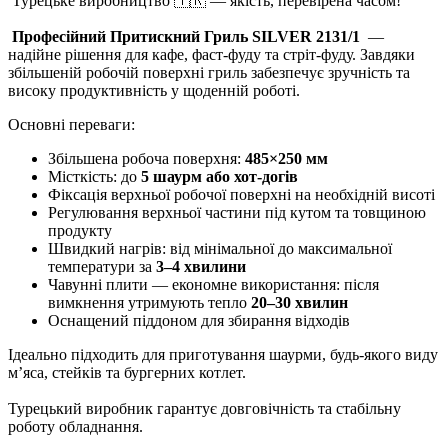
Турецьке виробництво 🇹🇷 — якість, перевірена часом!
Професійний Притискний Гриль SILVER 2131/1
—
надійне рішення для кафе, фаст-фуду та стріт-фуду. Завдяки
збільшеній робочій поверхні гриль забезпечує зручність та
високу продуктивність у щоденній роботі.
Основні переваги:
Збільшена робоча поверхня:
485×250 мм
Місткість: до
5 шаурм або хот-догів
Фіксація верхньої робочої поверхні на необхідній висоті
Регулювання верхньої частини під кутом та товщиною
продукту
Швидкий нагрів: від мінімальної до максимальної
температури за
3–4 хвилини
Чавунні плити — економне використання: після
вимкнення утримують тепло
20–30 хвилин
Оснащений піддоном для збирання відходів
Ідеально підходить для приготування шаурми, будь-якого виду
м’яса, стейків та бургерних котлет.
Турецький виробник гарантує довговічність та стабільну
роботу обладнання.