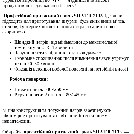
Турецьке виробництво 🇹🇷 — надійність та висока
продуктивність для вашого бізнесу!
Професійний притискний гриль SILVER 2133
ідеально
підходить для приготування шаурми, будь-яких видів м’яса,
стейків, бургерних котлет та інших страв із апетитною
скоринкою.
Швидкий нагрів: від мінімальної до максимальної
температури за 3–4 хвилини
Чавунні плити з відмінною тепловіддачею
Економне споживання: після вимкнення чавун утримує
тепло 20–30 хвилин
Фіксація верхньої робочої поверхні на потрібній висоті
Робоча поверхня:
Нижня плита: 530×250 мм
Верхні плити: 2 шт. по 235×245 мм
Міцна конструкція та потужний нагрів забезпечують
рівномірне приготування навіть при інтенсивному
навантаженні.
Обирайте
професійний притискний гриль SILVER 2133
—