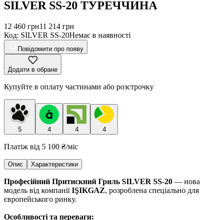
SILVER SS-20 ТУРЕЧЧИНА
12 460
грн
11 214
грн
Код
:
SILVER SS-20
Немає в наявності
Повідомити про появу
Додати в обране
Купуйте в оплату частинами або розстрочку
5
4
4
4
Платіж від
5 100 ₴
/міс
Опис
Характеристики
Професійний Притискний Гриль SILVER SS-20
— нова
модель від компанії
IŞIKGAZ
, розроблена спеціально для
європейського ринку.
Особливості та переваги: