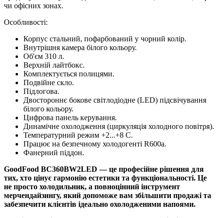
чи офісних зонах.
Особливості:
Корпус стальний, пофарбований у чорний колір.
Внутрішня камера білого кольору.
Об'єм 310 л.
Верхній лайтбокс.
Комплектується полицями.
Подвійне скло.
Підлогова.
Двостороннє бокове світлодіодне (LED) підсвічування
білого кольору.
Цифрова панель керування.
Динамічне охолодження (циркуляція холодного повітря).
Температурний режим +2...+8 С.
Працює на безпечному холодогенті R600a.
Фанерний піддон.
GoodFood BC360BW2LED — це професійне рішення для
тих, хто цінує гармонію естетики та функціональності. Це
не просто холодильник, а повноцінний інструмент
мерчендайзингу, який допоможе вам збільшити продажі та
забезпечити клієнтів ідеально охолодженими напоями.