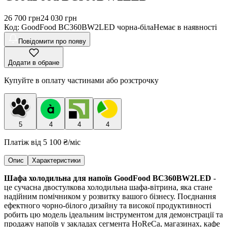
26 700
грн
24 030
грн
Код
:
GoodFood BC360BW2LED чорна-біла
Немає в наявності
Повідомити про появу
Додати в обране
Купуйте в оплату частинами або розстрочку
5
4
4
4
Платіж від
5 100 ₴
/міс
Опис
Характеристики
Шафа холодильна для напоїв GoodFood BC360BW2LED
-
це сучасна двостулкова холодильна шафа-вітрина, яка стане
надійним помічником у розвитку вашого бізнесу. Поєднання
ефектного чорно-білого дизайну та високої продуктивності
робить цю модель ідеальним інструментом для демонстрації та
продажу напоїв у закладах сегмента HoReCa, магазинах, кафе