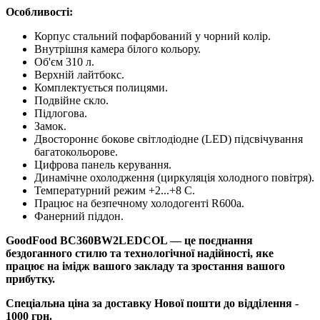
Особливості:
Корпус стальний пофарбований у чорний колір.
Внутрішня камера білого кольору.
Об'єм 310 л.
Верхній лайтбокс.
Комплектується полицями.
Подвійне скло.
Підлогова.
Замок.
Двостороннє бокове світлодіодне (LED) підсвічування
багатокольорове.
Цифрова панель керування.
Динамічне охолодження (циркуляція холодного повітря).
Температурний режим +2...+8 С.
Працює на безпечному холодогенті R600a.
Фанерний піддон.
GoodFood BC360BW2LEDCOL — це поєднання
бездоганного стилю та технологічної надійності, яке
працює на імідж вашого закладу та зростання вашого
прибутку.
Спеціальна ціна за доставку Нової пошти до відділення -
1000 грн.