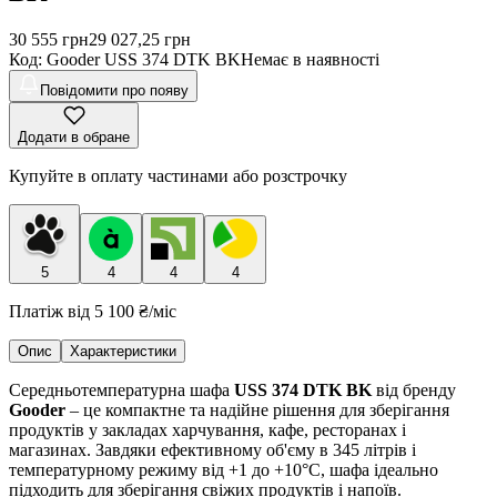
30 555
грн
29 027,25
грн
Код
:
Gooder USS 374 DTK BK
Немає в наявності
Повідомити про появу
Додати в обране
Купуйте в оплату частинами або розстрочку
5
4
4
4
Платіж від
5 100 ₴
/міс
Опис
Характеристики
Середньотемпературна шафа
USS 374 DTK BK
від бренду
Gooder
– це компактне та надійне рішення для зберігання
продуктів у закладах харчування, кафе, ресторанах і
магазинах. Завдяки ефективному об'єму в 345 літрів і
температурному режиму від +1 до +10°C, шафа ідеально
підходить для зберігання свіжих продуктів і напоїв.