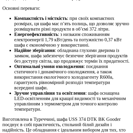
Основні переваги:
Компактність і місткість
: при своїх компактних
розмірах, ця шафа має п’ять полиць, що дозволяє зручно
розміщувати різні продукти в об’ємі 372 літри.
Енергоефективність
: з низьким споживанням
електроенергії 1,79 кВт/день та потужністю 0,37 кВт
шафа є економічною у використанні.
Надійне зберігання
: обладнана глухими дверима із
замком, шафа забезпечує безпечне зберігання продуктів
без доступу світла, що продовжує термін їх придатності.
Оптимальні умови охолодження
: поєднання
статичного і динамічного охолодження, а також
використання екологічного холодоагенту R600a,
гарантують рівномірний розподіл температури
всередині шафи.
Зручне управління та освітлення
: шафа оснащена
LED-освітленням для кращої видимості та механічним
управлінням з термометром для точного контролю
температури.
Виготовлена в Туреччині, шафа USS 374 DTK BK Gooder
поєднує в собі практичність, стильний білий дизайн і
надійність. Це обладнання є ідеальним вибором для тих, хто