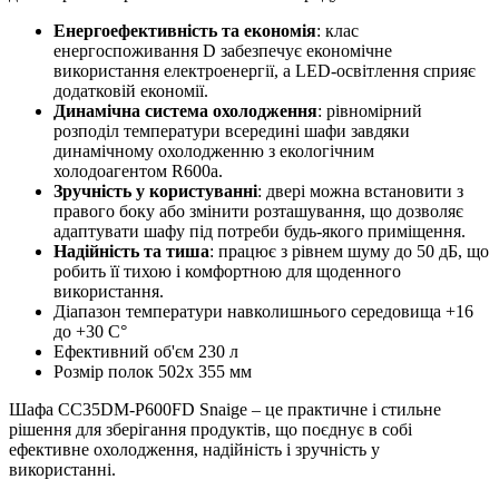
Енергоефективність та економія
: клас
енергоспоживання D забезпечує економічне
використання електроенергії, а LED-освітлення сприяє
додатковій економії.
Динамічна система охолодження
: рівномірний
розподіл температури всередині шафи завдяки
динамічному охолодженню з екологічним
холодоагентом R600a.
Зручність у користуванні
: двері можна встановити з
правого боку або змінити розташування, що дозволяє
адаптувати шафу під потреби будь-якого приміщення.
Надійність та тиша
: працює з рівнем шуму до 50 дБ, що
робить її тихою і комфортною для щоденного
використання.
Діапазон температури навколишнього середовища +16
до +30 С°
Ефективний об'єм 230 л
Розмір полок 502x 355 мм
Шафа CC35DM-P600FD Snaige – це практичне і стильне
рішення для зберігання продуктів, що поєднує в собі
ефективне охолодження, надійність і зручність у
використанні.