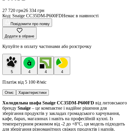
27 720
грн
26 334
грн
Код
:
Snaige CC35DM-P600FD
Немає в наявності
Повідомити про появу
Додати в обране
Купуйте в оплату частинами або розстрочку
5
4
4
4
Платіж від
5 100 ₴
/міс
Опис
Характеристики
Холодильна шафа Snaige CC35DM-P600FD
від литовського
бренду
Snaige
– це компактне і надійне рішення для
зберігання продуктів у закладах громадського харчування,
кафе, барах, магазинах і навіть на професійній кухні. Із
температурним режимом від -2 до +8°C, ця модель підходить
для зберігання різноманітних свіжих продуктів і напоїв.