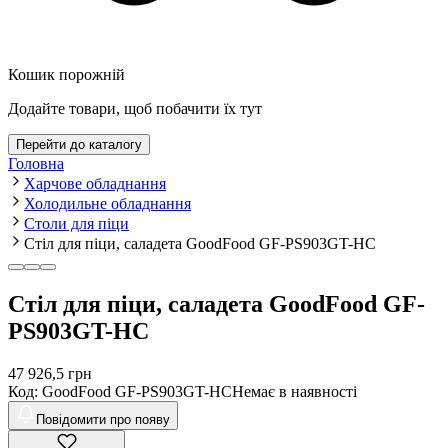
Кошик порожній
Додайте товари, щоб побачити їх тут
Перейти до каталогу
Головна
Харчове обладнання
Холодильне обладнання
Столи для піци
Стіл для піци, саладета GoodFood GF-PS903GT-HC
Стіл для піци, саладета GoodFood GF-
PS903GT-HC
47 926,5
грн
Код
:
GoodFood GF-PS903GT-HC
Немає в наявності
Повідомити про появу