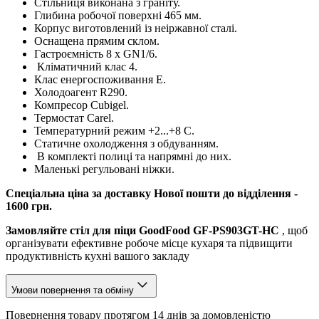
Стільниця виконана з граніту.
Глибина робочої поверхні 465 мм.
Корпус виготовлений із неіржавної сталі.
Оснащена прямим склом.
Гастроємність 8 х GN1/6.
Кліматичний клас 4.
Клас енергоспоживання E.
Холодоагент R290.
Компресор Cubigel.
Термостат Carel.
Температурний режим +2...+8 С.
Статичне охолодження з обдуванням.
В комплекті полиці та напрямні до них.
Маленькі регульовані ніжки.
Спеціальна ціна за доставку Нової пошти до відділення -
1600 грн.
Замовляйте стіл для піци GoodFood GF-PS903GT-HC
, щоб
організувати ефективне робоче місце кухаря та підвищити
продуктивність кухні вашого закладу
Умови повернення та обміну
Повернення товару протягом 14 днів за домовленістю