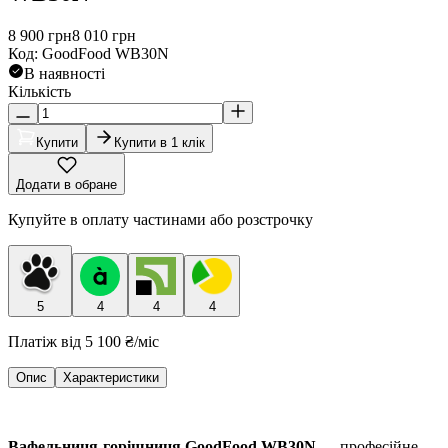
8 900
грн
8 010
грн
Код
:
GoodFood WB30N
В наявності
Кількість
Купити
Купити в 1 клік
Додати в обране
Купуйте в оплату частинами або розстрочку
5
4
4
4
Платіж від
5 100 ₴
/міс
Опис
Характеристики
Вафельниця-горішниця GoodFood WB30N
— професійне