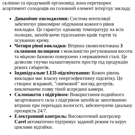
склінню та продуманій ергономіці, вона перетворює
асортимент солодощів на головний елемент інтер'єру закладу.
Динамічне охолодження:
Система вентиляції
забезпечує рівномірне обдування кожного рівня
викладки. Це гарантує однакову температуру на всіх
полицях, запобігаючи підсиханню країв тортів та
псуванню крему.
Чотири рівні викладки:
Вітрина укомплектована
3
скляними полицями
з можливістю регулювання висоти
та міцною базовою поверхнею з нержавіючої сталі. Це
дозволяє гнучко налаштовувати простір під продукцію
різних габаритів.
Індивідуальне LED-підсвічування:
Кожен рівень
викладки має власну енергоефективну підсвітку. Це
створює яскравий, "святковий" вигляд десертів,
виключаючи появу тіней всередині камери.
Склопакети з підігрівом:
Використання подвійного
загартованого скла з підігрівом запобігає запотіванню
вітрини при перепадах вологості, забезпечуючи ідеальну
прозорість 24/7.
Електронний контроль:
Високоточний контролер
Carel
автоматично підтримує заданий режим та керує
циклами відтайки.