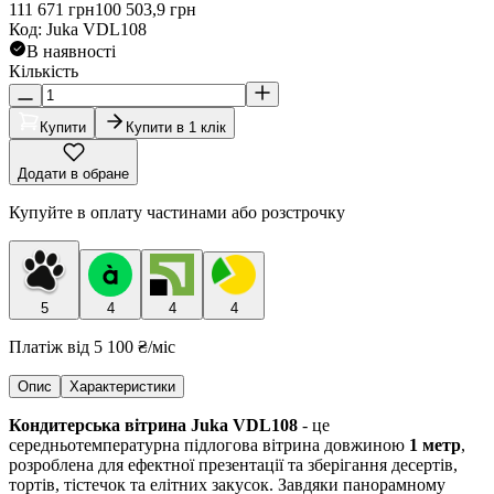
111 671
грн
100 503,9
грн
Код
:
Juka VDL108
В наявності
Кількість
Купити
Купити в 1 клік
Додати в обране
Купуйте в оплату частинами або розстрочку
5
4
4
4
Платіж від
5 100 ₴
/міс
Опис
Характеристики
Кондитерська вітрина Juka VDL108
- це
середньотемпературна підлогова вітрина довжиною
1 метр
,
розроблена для ефектної презентації та зберігання десертів,
тортів, тістечок та елітних закусок. Завдяки панорамному