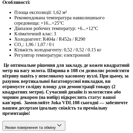
Особливості:
Площа експозиції: 1,62 м²
Рекомендована температура навколишнього
середовища: +16...+25°C
Діапазон робочих температур: +6...+12°C
Кліматичний клас: 3
Холодоагент: R404a / R452a / R290
CO₂: 1,96 / 1,07 / 0 t
Кількість холодоагенту: 0,52 / 0,52 / 0.15 кг
Регулятор температури: електронний
Це оптимальне рішення для закладу, де кожен квадратний
метр на вагу золота. Ширина в 108 см дозволяє розмістити
вітрину навіть у невеликому касовому вузлі. При цьому, за
рахунок вертикальної багатоярусної викладки, ви
отримуєте солідну площу для демонстрації товару (2
квадратних метри). Сучасний дизайн із золотистим або
чорним декором (на вибір) підкреслить статус вашої
кав'ярні. Замовляйте Juka VDL108 сьогодні — забезпечте
вашим десертам ідеальну свіжість та преміальну
презентацію!
Умови повернення та обміну