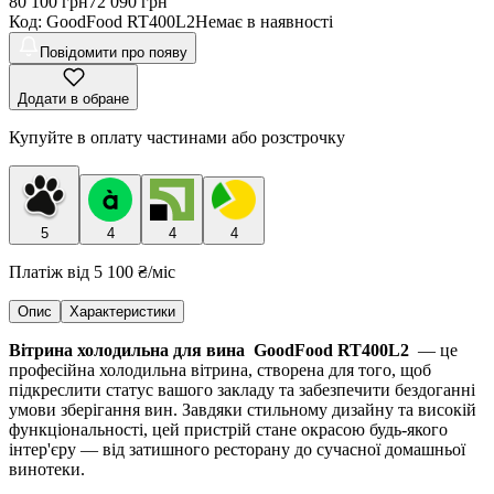
80 100
грн
72 090
грн
Код
:
GoodFood RT400L2
Немає в наявності
Повідомити про появу
Додати в обране
Купуйте в оплату частинами або розстрочку
5
4
4
4
Платіж від
5 100 ₴
/міс
Опис
Характеристики
Вітрина холодильна для вина GoodFood RT400L2
— це
професійна холодильна вітрина, створена для того, щоб
підкреслити статус вашого закладу та забезпечити бездоганні
умови зберігання вин. Завдяки стильному дизайну та високій
функціональності, цей пристрій стане окрасою будь-якого
інтер'єру — від затишного ресторану до сучасної домашньої
винотеки.