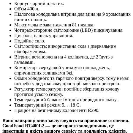
Корпус чорний пластик.
Об'єм 400 л.
Підлогова холодильна вітрина для вина на 9 хромованих
винних полиць.
Максимальне завантаження 81 пляшка.
Чотирьохстороннє світлодіодне (LED) підсвічування.
Цифрова панель управління.
Подвійне скло.
Світлостійкість: використання скла з дзеркальним
відображенням.
Вітрина встановлена на 4 коліщатка, де 2 їдуть з
гальмами.
Компресор зверху, щоб уникнути пошкоджень,
спричинених залишками їжі.
Обмін холодного та гарячого повітря зверху, тому немає
потреби у додатковому просторі навколо пристрою.
Регулятор температури: постійне зберігання холоду
протягом усього сезону.
Температурний баланс: імітація природного льоху.
Температурний режим 5...+18 C.
Працює на безпечному холодогенті R290.
Ваші найкращі вина заслуговують на правильне оточення.
GoodFood RT400L2 — це не просто холодильник, це
інвестиція в якість вашого сервісу та лояльність клієнтів,