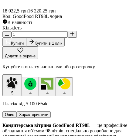
18 022,5
грн
16 220,25
грн
Код
:
GoodFood RT98L чорна
В наявності
Кількість
Купити
Купити в 1 клік
Додати в обране
Купуйте в оплату частинами або розстрочку
5
4
4
4
Платіж від
5 100 ₴
/міс
Опис
Характеристики
Кондитерська вітрина GoodFood RT98L
— це професійне
обладнання об'ємом 98 літрів, спеціально розроблене для