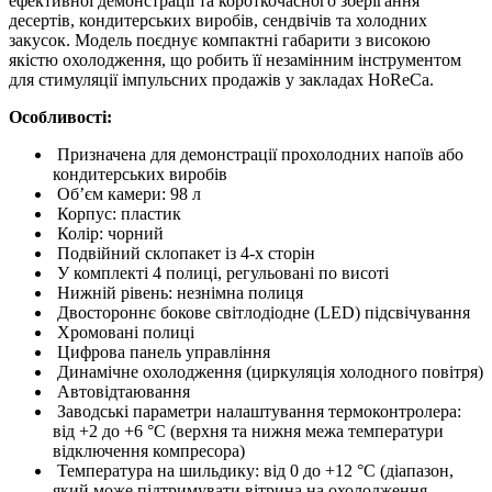
ефективної демонстрації та короткочасного зберігання
десертів, кондитерських виробів, сендвічів та холодних
закусок. Модель поєднує компактні габарити з високою
якістю охолодження, що робить її незамінним інструментом
для стимуляції імпульсних продажів у закладах HoReCa.
Особливості:
Призначена для демонстрації прохолодних напоїв або
кондитерських виробів
Об’єм камери: 98 л
Корпус: пластик
Колір: чорний
Подвійний склопакет із 4-х сторін
У комплекті 4 полиці, регульовані по висоті
Нижній рівень: незнімна полиця
Двостороннє бокове світлодіодне (LED) підсвічування
Хромовані полиці
Цифрова панель управління
Динамічне охолодження (циркуляція холодного повітря)
Автовідтаювання
Заводські параметри налаштування термоконтролера:
від +2 до +6 °C (верхня та нижня межа температури
відключення компресора)
Температура на шильдику: від 0 до +12 °C (діапазон,
який може підтримувати вітрина на охолодження