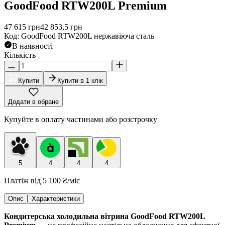
GoodFood RTW200L Premium
47 615
грн
42 853,5
грн
Код
:
GoodFood RTW200L нержавіюча сталь
В наявності
Кількість
Купити
Купити в 1 клік
Додати в обране
Купуйте в оплату частинами або розстрочку
5
4
4
4
Платіж від
5 100 ₴
/міс
Опис
Характеристики
Кондитерська холодильна вітрина GoodFood RTW200L