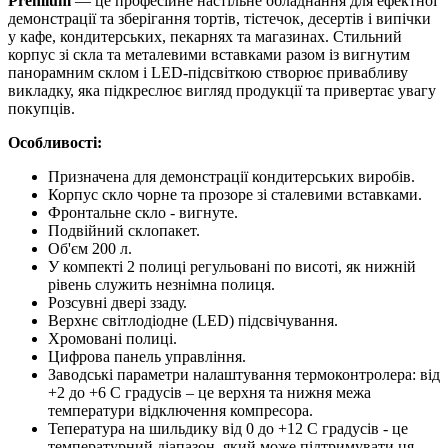
Premium
— це професійне настільне обладнання для ефектної
демонстрації та зберігання тортів, тістечок, десертів і випічки
у кафе, кондитерських, пекарнях та магазинах. Стильний
корпус зі скла та металевими вставками разом із вигнутим
панорамним склом і LED-підсвіткою створює привабливу
викладку, яка підкреслює вигляд продукції та привертає увагу
покупців.
Особливості:
Призначена для демонстрації кондитерських виробів.
Корпус скло чорне та прозоре зі сталевими вставками.
Фронтальне скло - вигнуте.
Подвійний склопакет.
Об'єм 200 л.
У компекті 2 полиці регульовані по висоті, як нижній
рівень служить незнімна полиця.
Розсувні двері ззаду.
Верхнє світлодіодне (LED) підсвічування.
Хромовані полиці.
Цифрова панель управління.
Заводські параметри налаштування термоконтролера: від
+2 до +6 С градусів – це верхня та нижня межа
температури відключення компресора.
Тепература на шильдику від 0 до +12 С градусів - це
температурний діапазон, який може підтримувати ця