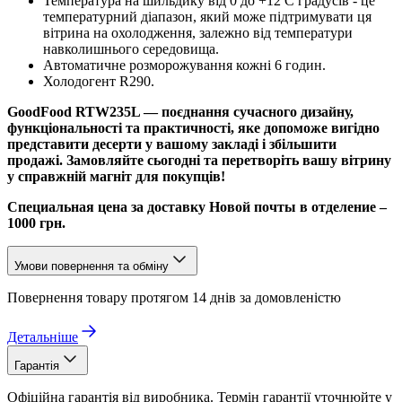
Температура на шильдику від 0 до +12 С градусів - це
температурний діапазон, який може підтримувати ця
вітрина на охолодження, залежно від температури
навколишнього середовища.
Автоматичне розморожування кожні 6 годин.
Холодогент R290.
GoodFood RTW235L — поєднання сучасного дизайну,
функціональності та практичності, яке допоможе вигідно
представити десерти у вашому закладі і збільшити
продажі. Замовляйте сьогодні та перетворіть вашу вітрину
у справжній магніт для покупців!
Специальная цена за доставку Новой почты в отделение –
1000 грн.
Умови повернення та обміну
Повернення товару протягом 14 днів за домовленістю
Детальніше
Гарантія
Офіційна гарантія від виробника. Термін гарантії уточнюйте у