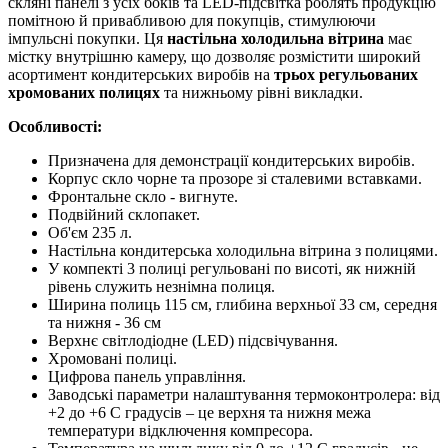
скляні панелі з усіх боків та LED‑підсвітка роблять продукцію
помітною й привабливою для покупців, стимулюючи
імпульсні покупки. Ця
настільна холодильна вітрина
має
містку внутрішню камеру, що дозволяє розмістити широкий
асортимент кондитерських виробів на
трьох регульованих
хромованих полицях
та нижньому рівні викладки.
Особливості:
Призначена для демонстрації кондитерських виробів.
Корпус скло чорне та прозоре зі сталевими вставками.
Фронтальне скло - вигнуте.
Подвійний склопакет.
Об'єм 235 л.
Настільна кондитерська холодильна вітрина з полицями.
У компекті 3 полиці регульовані по висоті, як нижній
рівень служить незнімна полиця.
Ширина полиць 115 см, глибина верхньої 33 см, середня
та нижня - 36 см
Верхнє світлодіодне (LED) підсвічування.
Хромовані полиці.
Цифрова панель управління.
Заводські параметри налаштування термоконтролера: від
+2 до +6 С градусів – це верхня та нижня межа
температури відключення компресора.