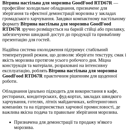
Вітрина настільна для морозива GoodFood RTD67R
—
професійне холодильне обладнання, призначене для
зберігання та ефектної демонстрації морозива у закладах
громадського харчування. Завдяки компактному настільному
формату
Вітрина настільна для морозива GoodFood
RTD67R
зручно розміщується на барній стійці або прилавку,
забезпечуючи швидкий доступ до продукції та привабливу
презентацію для гостей.
Надійна система охолодження підтримує стабільний
температурний режим, що дозволяє зберігати текстуру, смак і
якість морозива протягом усього робочого дня. Міцна
конструкція та матеріали, розраховані на інтенсивну
експлуатацію, роблять
Вітрина настільна для морозива
GoodFood RTD67R
практичним рішенням для щоденної
роботи.
Обладнання ідеально підходить для використання в кафе,
ресторанах, кондитерських, фуд-кортах, закладах швидкого
харчування, готелях, літніх майданчиках, кейтерингових
компаніях та на підприємствах харчової промисловості, де
важлива якісна подача та правильне зберігання морозива.
Призначена для демонстрації та продажу м'якого
морозива.