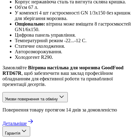
Корпус нержавіюча сталь та вигнута скляна кришка.
Об'єм 67 л.
У компекті 4 шт гастроємності GN 1/3х150 без кришок
для зберігання морозива.
Опціонально:
вітрина може вміщати 8 гастроємкостей
GN1/6х150.
Цифрова панель управління.
Температурний режим -22...-12 С.
Статичне охолодження.
Авторозморожування.
Холодогент R290.
Замовляйте
Вітрина настільна для морозива GoodFood
RTD67R
, щоб забезпечити ваш заклад професійним
обладнанням для ефективної роботи та привабливої
презентації десертів.
Умови повернення та обміну
Повернення товару протягом 14 днів за домовленістю
Детальніше
Гарантія