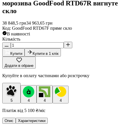
морозива GoodFood RTD67R вигнуте
скло
38 848,5
грн
34 963,65
грн
Код
:
GoodFood RTD67F пряме скло
В наявності
Кількість
Купити
Купити в 1 клік
Додати в обране
Купуйте в оплату частинами або розстрочку
5
4
4
4
Платіж від
5 100 ₴
/міс
Опис
Характеристики