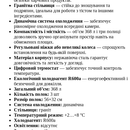
безпеки харчових продуктів.
Гранітна стільниця
— стійка до зношування та
подряпин, ідеальна для роботи з тістом та іншими
інгредієнтами.
Динамічна система охолодження
— забезпечує
рівномірне охолодження всередині камери.
Компактність і місткість
— об’єм 368 л і три полиці
дозволяють зручно організувати простір навіть на
обмежених площах.
Регульовані ніжки або невеликі колеса
— спрощують
встановлення на будь-якій поверхні.
Матеріал корпусу:
нержавіюча сталь гарантує
довговічність та легкість у догляді.
Цифровий термостат
— забезпечує точний контроль
температури.
Екологічний холодоагент R600a
— енергоефективний і
безпечний для довкілля.
Загальний об’єм:
368 л
Кількість полок:
3 шт
Розмір полок:
56×32 см
Система охолодження:
динамічна
Стільниця:
граніт
Температурний режим:
+2…+8 °C
Холодоагент:
R600a
Освітлення:
відсутнє