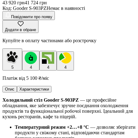
43 920
грн
41 724
грн
Код
:
Gooder S-903PZ
Немає в наявності
Повідомити про появу
Додати в обране
Купуйте в оплату частинами або розстрочку
5
4
4
4
Платіж від
5 100 ₴
/міс
Опис
Характеристики
Холодильний стіл Gooder S-903PZ
— це професійне
обладнання, яке забезпечує зручне поєднання охолодження
продуктів та функціональної робочої поверхні. Ідеальний для
кухонь ресторанів, кафе та піцерій.
Температурний режим +2…+8 °C
— дозволяє зберігати
продукти у свіжому стані, відповідаючи стандартам