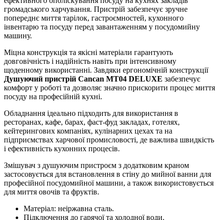
ефективного ополіскування посуду на кухнях закладів
громадського харчування. Пристрій забезпечує зручне
попереднє миття тарілок, гастроємностей, кухонного
інвентарю та посуду перед завантаженням у посудомийну
машину.
Міцна конструкція та якісні матеріали гарантують
довговічність і надійність навіть при інтенсивному
щоденному використанні. Завдяки ергономічній конструкції
Душуючий пристрій Cancan MT04 DELUXE
забезпечує
комфорт у роботі та дозволяє значно прискорити процес миття
посуду на професійній кухні.
Обладнання ідеально підходить для використання в
ресторанах, кафе, барах, фаст-фуд закладах, готелях,
кейтерингових компаніях, кулінарних цехах та на
підприємствах харчової промисловості, де важлива швидкість
і ефективність кухонних процесів.
Змішувач з душуючим пристроєм з додатковим краном
застосовується для встановлення в стіну до мийної ванни для
професійної посудомийної машини, а також використовується
для миття овочів та фруктів.
Матеріал: неіржавна сталь.
Підключення до гарячої та холодної води.