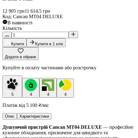
12 905
грн
11 614,5
грн
Код
:
Cancan MT04 DELUXE
В наявності
Кількість
Купити
Купити в 1 клік
Додати в обране
Купуйте в оплату частинами або розстрочку
5
4
4
4
Платіж від
5 100 ₴
/міс
Опис
Характеристики
Душуючий пристрій Cancan MT04 DELUXE
— професійне
кухонне обладнання, призначене для швидкого та