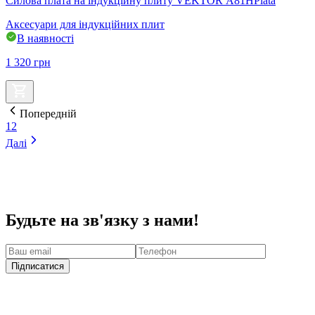
Силова плата на індукційну плиту VEKTOR А81HPlata
Аксесуари для індукційних плит
В наявності
1 320
грн
Попередній
1
2
Далі
Будьте на зв'язку з нами!
Підписатися