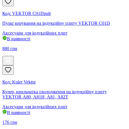
Код
:
VEKTOR C01Dpult
Пульт керування на індукційну плиту VEKTOR C01D
Аксесуари для індукційних плит
В наявності
880
грн
Код
:
Kuler Vektor
Кулер, крильчатка охолодження на індукційну плиту
VEKTOR А80, А81Н, А81, А82Т
Аксесуари для індукційних плит
В наявності
176
грн