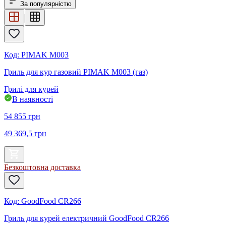
За популярністю
Код
:
PIMAK M003
Гриль для кур газовий PIMAK M003 (газ)
Грилі для курей
В наявності
54 855
грн
49 369,5
грн
Безкоштовна доставка
Код
:
GoodFood CR266
Гриль для курей електричний GoodFood CR266