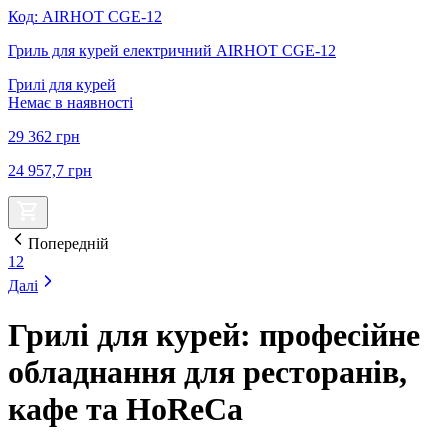
Код
:
AIRHOT CGE-12
Гриль для курей електричний AIRHOT CGE-12
Грилі для курей
Немає в наявності
29 362
грн
24 957,7
грн
Попередній
1
2
Далі
Грилі для курей: професійне
обладнання для ресторанів,
кафе та HoReCa