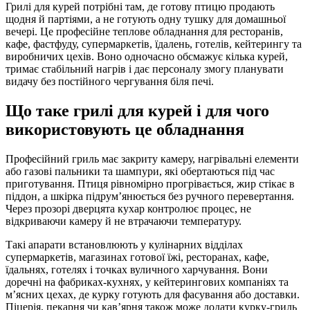
Грилі для курей потрібні там, де готову птицю продають
щодня й партіями, а не готують одну тушку для домашньої
вечері. Це професійне теплове обладнання для ресторанів,
кафе, фастфуду, супермаркетів, їдалень, готелів, кейтерингу та
виробничих цехів. Воно одночасно обсмажує кілька курей,
тримає стабільний нагрів і дає персоналу змогу планувати
видачу без постійного чергування біля печі.
Що таке грилі для курей і для чого
використовують це обладнання
Професійний гриль має закриту камеру, нагрівальні елементи
або газові пальники та шампури, які обертаються під час
приготування. Птиця рівномірно прогрівається, жир стікає в
піддон, а шкірка підрум’янюється без ручного перевертання.
Через прозорі дверцята кухар контролює процес, не
відкриваючи камеру й не втрачаючи температуру.
Такі апарати встановлюють у кулінарних відділах
супермаркетів, магазинах готової їжі, ресторанах, кафе,
їдальнях, готелях і точках вуличного харчування. Вони
доречні на фабриках-кухнях, у кейтерингових компаніях та
м’ясних цехах, де курку готують для фасування або доставки.
Піцерія, пекарня чи кав’ярня також може додати курку-гриль