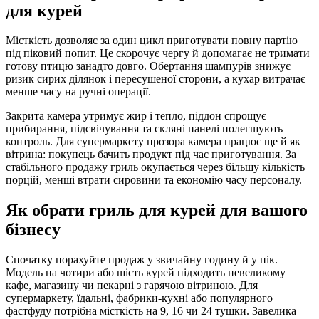
для курей
Місткість дозволяє за один цикл приготувати повну партію
під піковий попит. Це скорочує чергу й допомагає не тримати
готову птицю занадто довго. Обертання шампурів знижує
ризик сирих ділянок і пересушеної сторони, а кухар витрачає
менше часу на ручні операції.
Закрита камера утримує жир і тепло, піддон спрощує
прибирання, підсвічування та скляні панелі полегшують
контроль. Для супермаркету прозора камера працює ще й як
вітрина: покупець бачить продукт під час приготування. За
стабільного продажу гриль окупається через більшу кількість
порцій, менші втрати сировини та економію часу персоналу.
Як обрати гриль для курей для вашого
бізнесу
Спочатку порахуйте продаж у звичайну годину й у пік.
Модель на чотири або шість курей підходить невеликому
кафе, магазину чи пекарні з гарячою вітриною. Для
супермаркету, їдальні, фабрики-кухні або популярного
фастфуду потрібна місткість на 9, 16 чи 24 тушки. Завелика