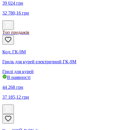
39 024
грн
32 780,16
грн
Топ продажів
Код
:
ГК-9М
Гриль для курей електричний ГК-9М
Грилі для курей
В наявності
44 268
грн
37 185,12
грн