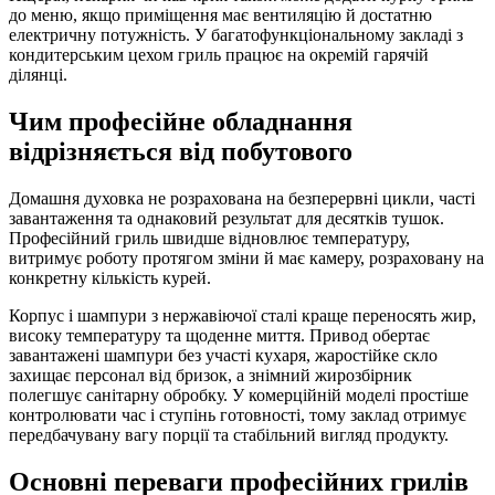
до меню, якщо приміщення має вентиляцію й достатню
електричну потужність. У багатофункціональному закладі з
кондитерським цехом гриль працює на окремій гарячій
ділянці.
Чим професійне обладнання
відрізняється від побутового
Домашня духовка не розрахована на безперервні цикли, часті
завантаження та однаковий результат для десятків тушок.
Професійний гриль швидше відновлює температуру,
витримує роботу протягом зміни й має камеру, розраховану на
конкретну кількість курей.
Корпус і шампури з нержавіючої сталі краще переносять жир,
високу температуру та щоденне миття. Привод обертає
завантажені шампури без участі кухаря, жаростійке скло
захищає персонал від бризок, а знімний жирозбірник
полегшує санітарну обробку. У комерційній моделі простіше
контролювати час і ступінь готовності, тому заклад отримує
передбачувану вагу порції та стабільний вигляд продукту.
Основні переваги професійних грилів