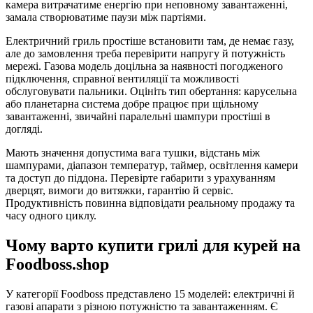
камера витрачатиме енергію при неповному завантаженні,
замала створюватиме паузи між партіями.
Електричний гриль простіше встановити там, де немає газу,
але до замовлення треба перевірити напругу й потужність
мережі. Газова модель доцільна за наявності погодженого
підключення, справної вентиляції та можливості
обслуговувати пальники. Оцініть тип обертання: карусельна
або планетарна система добре працює при щільному
завантаженні, звичайні паралельні шампури простіші в
догляді.
Мають значення допустима вага тушки, відстань між
шампурами, діапазон температур, таймер, освітлення камери
та доступ до піддона. Перевірте габарити з урахуванням
дверцят, вимоги до витяжки, гарантію й сервіс.
Продуктивність повинна відповідати реальному продажу та
часу одного циклу.
Чому варто купити грилі для курей на
Foodboss.shop
У категорії Foodboss представлено 15 моделей: електричні й
газові апарати з різною потужністю та завантаженням. Є