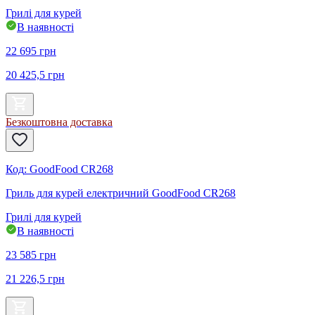
Грилі для курей
В наявності
22 695
грн
20 425,5
грн
Безкоштовна доставка
Код
:
GoodFood CR268
Гриль для курей електричний GoodFood CR268
Грилі для курей
В наявності
23 585
грн
21 226,5
грн