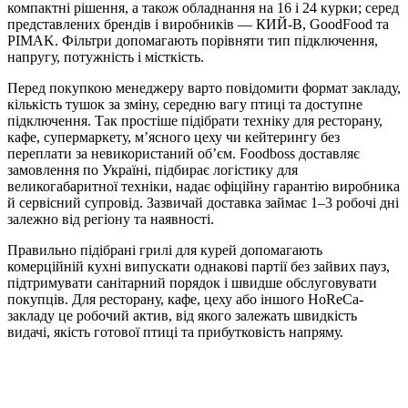
компактні рішення, а також обладнання на 16 і 24 курки; серед
представлених брендів і виробників — КИЙ-В, GoodFood та
PIMAK. Фільтри допомагають порівняти тип підключення,
напругу, потужність і місткість.
Перед покупкою менеджеру варто повідомити формат закладу,
кількість тушок за зміну, середню вагу птиці та доступне
підключення. Так простіше підібрати техніку для ресторану,
кафе, супермаркету, м’ясного цеху чи кейтерингу без
переплати за невикористаний об’єм. Foodboss доставляє
замовлення по Україні, підбирає логістику для
великогабаритної техніки, надає офіційну гарантію виробника
й сервісний супровід. Зазвичай доставка займає 1–3 робочі дні
залежно від регіону та наявності.
Правильно підібрані грилі для курей допомагають
комерційній кухні випускати однакові партії без зайвих пауз,
підтримувати санітарний порядок і швидше обслуговувати
покупців. Для ресторану, кафе, цеху або іншого HoReCa-
закладу це робочий актив, від якого залежать швидкість
видачі, якість готової птиці та прибутковість напряму.