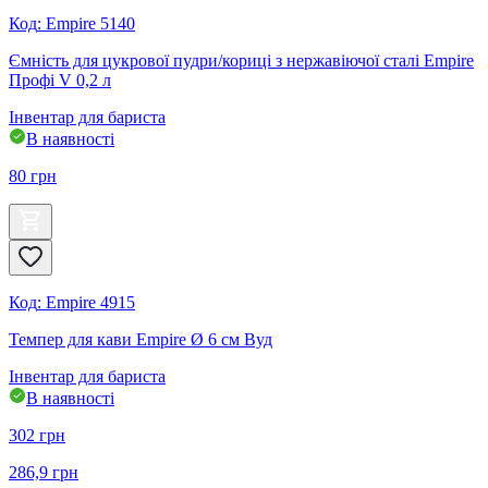
Код
:
Empire 5140
Ємність для цукрової пудри/кориці з нержавіючої сталі Empire
Профі V 0,2 л
Інвентар для бариста
В наявності
80
грн
Код
:
Empire 4915
Темпер для кави Empire Ø 6 см Вуд
Інвентар для бариста
В наявності
302
грн
286,9
грн