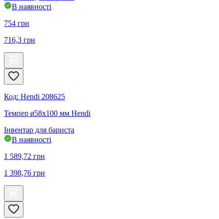
В наявності
754
грн
716,3
грн
Код
:
Hendi 208625
Темпер ø58x100 мм Hendi
Інвентар для бариста
В наявності
1 589,72
грн
1 398,76
грн