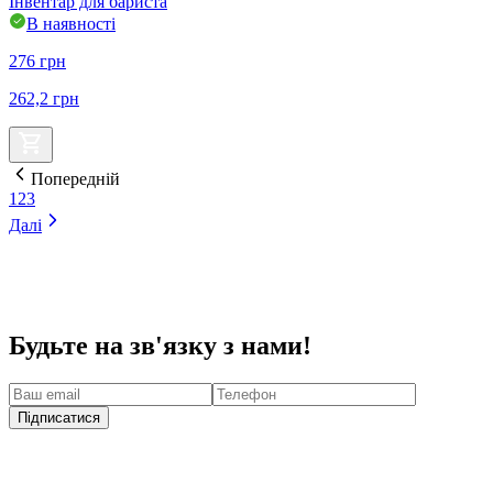
Інвентар для бариста
В наявності
276
грн
262,2
грн
Попередній
1
2
3
Далі
Будьте на зв'язку з нами!
Підписатися