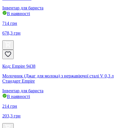
Інвентар для бариста
В наявності
714
грн
678,3
грн
Код
:
Empire 9438
Молочник (Джаг для молока) з нержавіючої сталі V 0,3 л
Стандарт Empire
Інвентар для бариста
В наявності
214
грн
203,3
грн