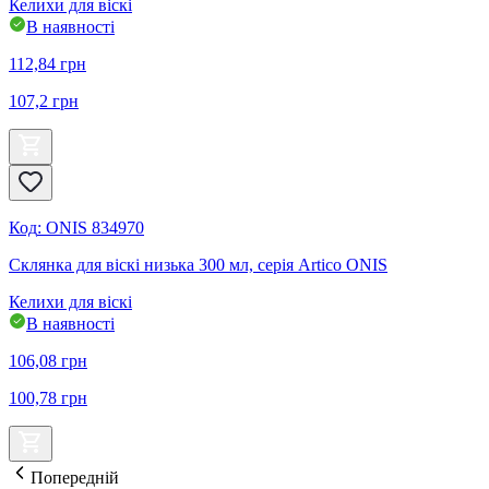
Келихи для віскі
В наявності
112,84
грн
107,2
грн
Код
:
ONIS 834970
Склянка для віскі низька 300 мл, серія Artico ONIS
Келихи для віскі
В наявності
106,08
грн
100,78
грн
Попередній