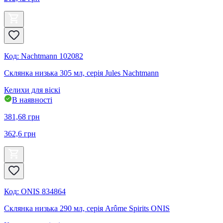
Код
:
Nachtmann 102082
Склянка низька 305 мл, серія Jules Nachtmann
Келихи для віскі
В наявності
381,68
грн
362,6
грн
Код
:
ONIS 834864
Склянка низька 290 мл, серія Arôme Spirits ONIS