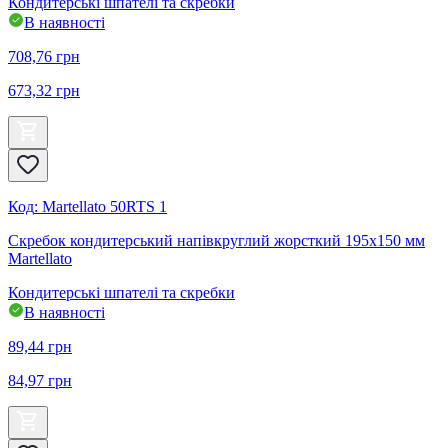
Кондитерські шпателі та скребки
В наявності
708,76
грн
673,32
грн
Код
:
Martellato 50RTS 1
Скребок кондитерський напівкруглий жорсткий 195x150 мм
Martellato
Кондитерські шпателі та скребки
В наявності
89,44
грн
84,97
грн