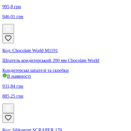
995,8
грн
946,01
грн
Код
:
Chocolate World M1191
Шпатель кондитерський 200 мм Chocolate World
Кондитерські шпателі та скребки
В наявності
931,84
грн
885,25
грн
Код
:
Silikomart SCRAPER 170