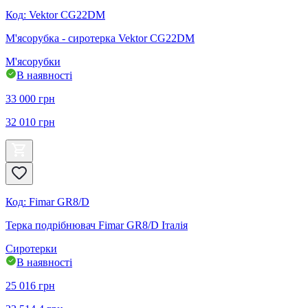
Код
:
Vektor CG22DM
М'ясорубка - сиротерка Vektor CG22DM
М'ясорубки
В наявності
33 000
грн
32 010
грн
Код
:
Fimar GR8/D
Терка подрібнювач Fimar GR8/D Італія
Сиротерки
В наявності
25 016
грн