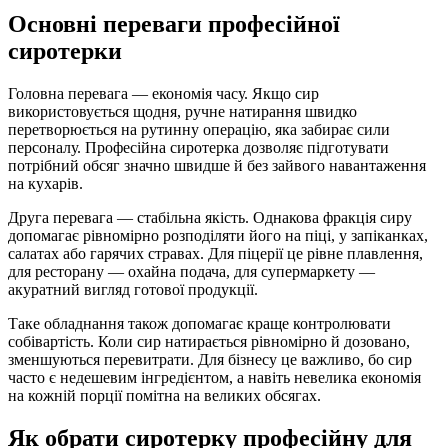
Основні переваги професійної
сиротерки
Головна перевага — економія часу. Якщо сир
використовується щодня, ручне натирання швидко
перетворюється на рутинну операцію, яка забирає сили
персоналу. Професійна сиротерка дозволяє підготувати
потрібний обсяг значно швидше й без зайвого навантаження
на кухарів.
Друга перевага — стабільна якість. Однакова фракція сиру
допомагає рівномірно розподіляти його на піці, у запіканках,
салатах або гарячих стравах. Для піцерії це рівне плавлення,
для ресторану — охайна подача, для супермаркету —
акуратний вигляд готової продукції.
Таке обладнання також допомагає краще контролювати
собівартість. Коли сир натирається рівномірно й дозовано,
зменшуються перевитрати. Для бізнесу це важливо, бо сир
часто є недешевим інгредієнтом, а навіть невелика економія
на кожній порції помітна на великих обсягах.
Як обрати сиротерку професійну для