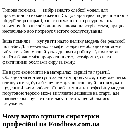
Типова помилка — вибір занадто слабкої моделі для
професійного навантаження. Якщо сиротерка щодня працює у
піцерії чи ресторані, запас потужності та ресурс мають
значення. Інакше обладнання швидко перегрівається, працює
нестабільно або потребує частого обслуговування.
Інша помилка — купувати надто велику модель без реальної
потреби. Для невеликого кафе габаритне обладнання може
займати зайве місце й ускладнювати роботу. Тут важливо
знайти баланс між продуктивністю, розміром кухні та
фактичними обсягами сиру за зміну.
Не варто економити на матеріалах, сервісі та гарантії.
Обладнання контактує з харчовим продуктом, тому має легко
очищуватися, бути безпечним для персоналу й витримувати
щоденний ритм роботи. Спроба замінити професійну модель
побутовою теркою може виглядати дешевше на старті, але
швидко збільшує витрати часу й ризик нестабільного
результату.
Чому варто купити сиротерки
професійні на Foodboss.com.ua