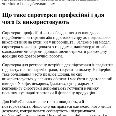
чистішим і передбачуванішим.
Що таке сиротерки професійні і для
чого їх використовують
Сиротерки професійні — це обладнання для швидкого
подрібнення, натирання або підготовки сиру до подальшого
використання на кухні чи у виробництві. Залежно від моделі,
сиротерка може працювати з твердими, напівтвердими або
охолодженими сирами, допомагаючи отримати рівномірну
фракцію без довгої ручної роботи.
Сиротерка для ресторану потрібна для підготовки інгредієнтів
під пасту, салати, гарячі страви, закуски та подачу. У піцеріях
таке обладнання часто працює щодня, бо сир
використовується у великих обсягах і має бути підготовлений
швидко. У кафе, пекарнях, їдальнях, супермаркетах і
кейтерингу сиротерки допомагають готувати начинку,
посипку, кулінарні заготовки й фасовану продукцію.
Для HoReCa важлива не тільки швидкість, а й
повторюваність. Якщо сир натирається однаково, його легше
дозувати, контролювати собівартість і підтримувати
стабільний вигляд страв. Це помітно і в піці, і в салатах, і в