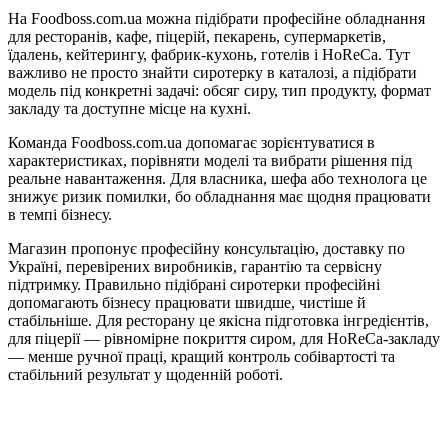
На Foodboss.com.ua можна підібрати професійне обладнання
для ресторанів, кафе, піцерій, пекарень, супермаркетів,
їдалень, кейтерингу, фабрик-кухонь, готелів і HoReCa. Тут
важливо не просто знайти сиротерку в каталозі, а підібрати
модель під конкретні задачі: обсяг сиру, тип продукту, формат
закладу та доступне місце на кухні.
Команда Foodboss.com.ua допомагає зорієнтуватися в
характеристиках, порівняти моделі та вибрати рішення під
реальне навантаження. Для власника, шефа або технолога це
знижує ризик помилки, бо обладнання має щодня працювати
в темпі бізнесу.
Магазин пропонує професійну консультацію, доставку по
Україні, перевірених виробників, гарантію та сервісну
підтримку. Правильно підібрані сиротерки професійні
допомагають бізнесу працювати швидше, чистіше й
стабільніше. Для ресторану це якісна підготовка інгредієнтів,
для піцерії — рівномірне покриття сиром, для HoReCa-закладу
— менше ручної праці, кращий контроль собівартості та
стабільний результат у щоденній роботі.