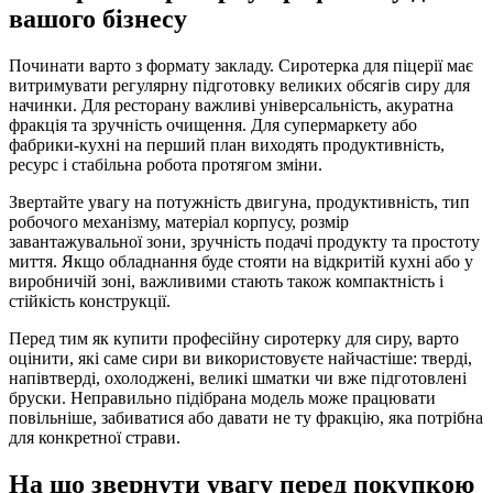
вашого бізнесу
Починати варто з формату закладу. Сиротерка для піцерії має
витримувати регулярну підготовку великих обсягів сиру для
начинки. Для ресторану важливі універсальність, акуратна
фракція та зручність очищення. Для супермаркету або
фабрики-кухні на перший план виходять продуктивність,
ресурс і стабільна робота протягом зміни.
Звертайте увагу на потужність двигуна, продуктивність, тип
робочого механізму, матеріал корпусу, розмір
завантажувальної зони, зручність подачі продукту та простоту
миття. Якщо обладнання буде стояти на відкритій кухні або у
виробничій зоні, важливими стають також компактність і
стійкість конструкції.
Перед тим як купити професійну сиротерку для сиру, варто
оцінити, які саме сири ви використовуєте найчастіше: тверді,
напівтверді, охолоджені, великі шматки чи вже підготовлені
бруски. Неправильно підібрана модель може працювати
повільніше, забиватися або давати не ту фракцію, яка потрібна
для конкретної страви.
На що звернути увагу перед покупкою