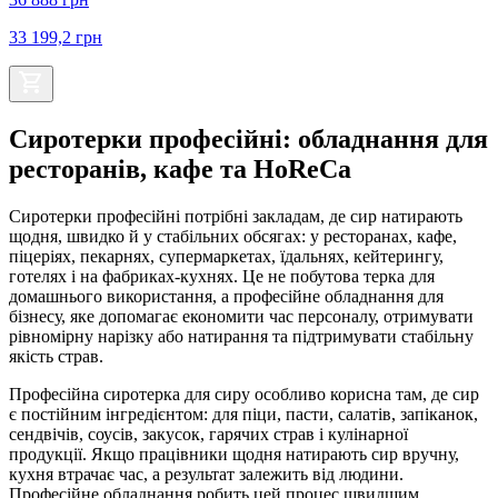
33 199,2
грн
Сиротерки професійні: обладнання для
ресторанів, кафе та HoReCa
Сиротерки професійні потрібні закладам, де сир натирають
щодня, швидко й у стабільних обсягах: у ресторанах, кафе,
піцеріях, пекарнях, супермаркетах, їдальнях, кейтерингу,
готелях і на фабриках-кухнях. Це не побутова терка для
домашнього використання, а професійне обладнання для
бізнесу, яке допомагає економити час персоналу, отримувати
рівномірну нарізку або натирання та підтримувати стабільну
якість страв.
Професійна сиротерка для сиру особливо корисна там, де сир
є постійним інгредієнтом: для піци, пасти, салатів, запіканок,
сендвічів, соусів, закусок, гарячих страв і кулінарної
продукції. Якщо працівники щодня натирають сир вручну,
кухня втрачає час, а результат залежить від людини.
Професійне обладнання робить цей процес швидшим,