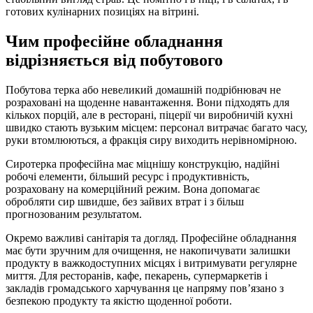
готових кулінарних позиціях на вітрині.
Чим професійне обладнання
відрізняється від побутового
Побутова терка або невеликий домашній подрібнювач не
розраховані на щоденне навантаження. Вони підходять для
кількох порцій, але в ресторані, піцерії чи виробничій кухні
швидко стають вузьким місцем: персонал витрачає багато часу,
руки втомлюються, а фракція сиру виходить нерівномірною.
Сиротерка професійна має міцнішу конструкцію, надійні
робочі елементи, більший ресурс і продуктивність,
розраховану на комерційний режим. Вона допомагає
обробляти сир швидше, без зайвих втрат і з більш
прогнозованим результатом.
Окремо важливі санітарія та догляд. Професійне обладнання
має бути зручним для очищення, не накопичувати залишки
продукту в важкодоступних місцях і витримувати регулярне
миття. Для ресторанів, кафе, пекарень, супермаркетів і
закладів громадського харчування це напряму пов’язано з
безпекою продукту та якістю щоденної роботи.