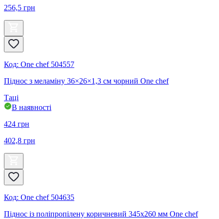
256,5
грн
Код
:
One chef 504557
Піднос з меламіну 36×26×1,3 см чорний One chef
Таці
В наявності
424
грн
402,8
грн
Код
:
One chef 504635
Піднос із поліпропілену коричневий 345х260 мм One chef