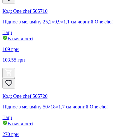
Код
:
One chef 505710
Піднос з меламіну 25,2×9,9×1,1 см чорний One chef
Таці
В наявності
109
грн
103,55
грн
Код
:
One chef 505720
Піднос з меламіну 50×18×1,7 см чорний One chef
Таці
В наявності
270
грн