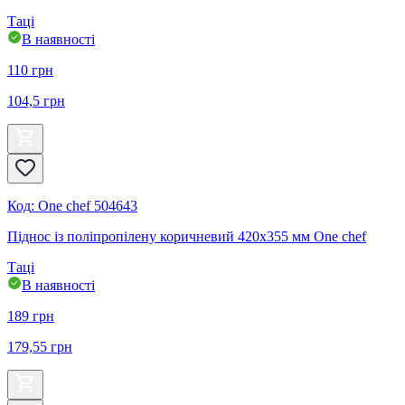
Таці
В наявності
110
грн
104,5
грн
Код
:
One chef 504643
Піднос із поліпропілену коричневий 420х355 мм One chef
Таці
В наявності
189
грн
179,55
грн