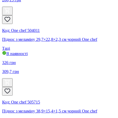
Код
:
One chef 504011
Піднос з меламіну 29,7×22,8×2,3 см чорний One chef
Таці
В наявності
326
грн
309,7
грн
Код
:
One chef 505715
Піднос з меламіну 38,9×15,4×1,5 см чорний One chef