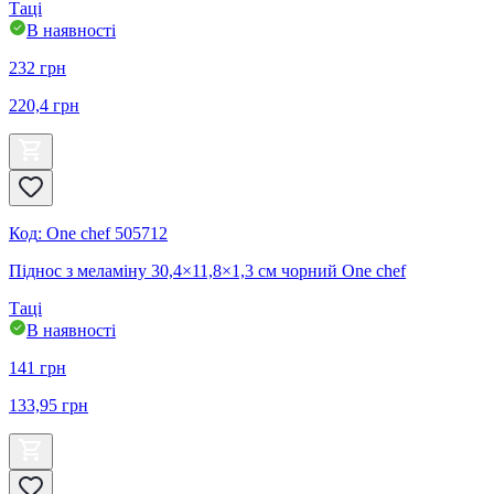
Таці
В наявності
232
грн
220,4
грн
Код
:
One chef 505712
Піднос з меламіну 30,4×11,8×1,3 см чорний One chef
Таці
В наявності
141
грн
133,95
грн