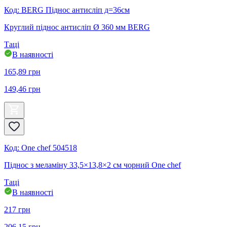
Код
:
BERG Піднос антисліп д=36см
Круглий піднос антисліп Ø 360 мм BERG
Таці
В наявності
165,89
грн
149,46
грн
Код
:
One chef 504518
Піднос з меламіну 33,5×13,8×2 см чорний One chef
Таці
В наявності
217
грн
206,15
грн