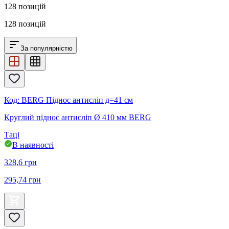
128
позицій
128
позицій
За популярністю
Код
:
BERG Піднос антисліп д=41 см
Круглий піднос антисліп Ø 410 мм BERG
Таці
В наявності
328,6
грн
295,74
грн