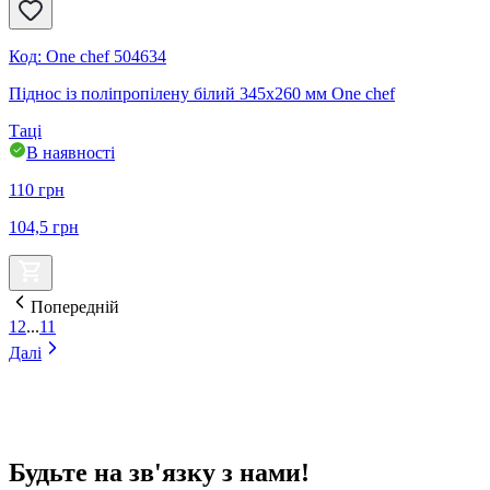
Код
:
One chef 504634
Піднос із поліпропілену білий 345х260 мм One chef
Таці
В наявності
110
грн
104,5
грн
Попередній
1
2
...
11
Далі
Будьте на зв'язку з нами!