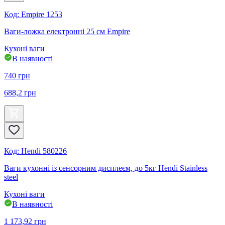
Код
:
Empire 1253
Ваги-ложка електронні 25 см Empire
Кухоні ваги
В наявності
740
грн
688,2
грн
Код
:
Hendi 580226
Ваги кухонні із сенсорним дисплеєм, до 5кг Hendi Stainless
steel
Кухоні ваги
В наявності
1 173,92
грн