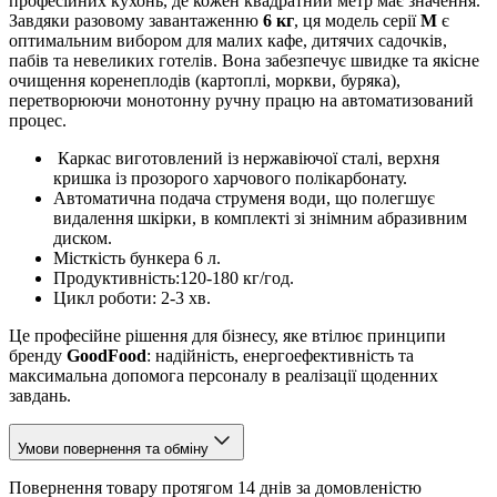
професійних кухонь, де кожен квадратний метр має значення.
Завдяки разовому завантаженню
6 кг
, ця модель серії
M
є
оптимальним вибором для малих кафе, дитячих садочків,
пабів та невеликих готелів. Вона забезпечує швидке та якісне
очищення коренеплодів (картоплі, моркви, буряка),
перетворюючи монотонну ручну працю на автоматизований
процес.
Каркас виготовлений із нержавіючої сталі, верхня
кришка із прозорого харчового полікарбонату.
Автоматична подача струменя води, що полегшує
видалення шкірки, в комплекті зі знімним абразивним
диском.
Місткість бункера 6 л.
Продуктивність:120-180 кг/год.
Цикл роботи: 2-3 хв.
Це професійне рішення для бізнесу, яке втілює принципи
бренду
GoodFood
: надійність, енергоефективність та
максимальна допомога персоналу в реалізації щоденних
завдань.
Умови повернення та обміну
Повернення товару протягом 14 днів за домовленістю