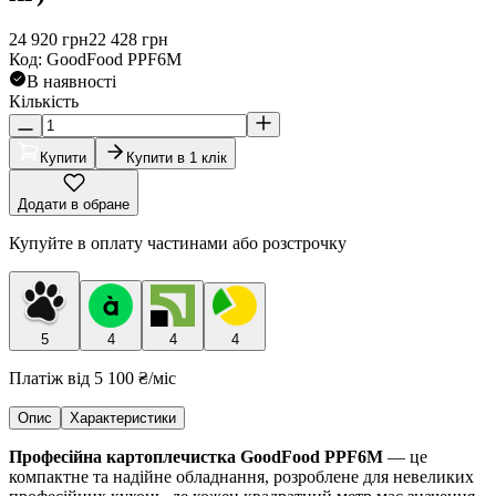
24 920
грн
22 428
грн
Код
:
GoodFood PPF6M
В наявності
Кількість
Купити
Купити в 1 клік
Додати в обране
Купуйте в оплату частинами або розстрочку
5
4
4
4
Платіж від
5 100 ₴
/міс
Опис
Характеристики
Професійна картоплечистка GoodFood PPF6M
— це
компактне та надійне обладнання, розроблене для невеликих