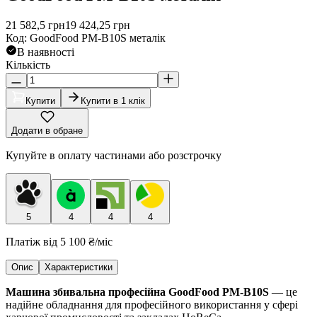
21 582,5
грн
19 424,25
грн
Код
:
GoodFood PM-B10S металік
В наявності
Кількість
Купити
Купити в 1 клік
Додати в обране
Купуйте в оплату частинами або розстрочку
5
4
4
4
Платіж від
5 100 ₴
/міс
Опис
Характеристики
Машина збивальна професійна GoodFood PM-B10S
— це
надійне обладнання для професійного використання у сфері