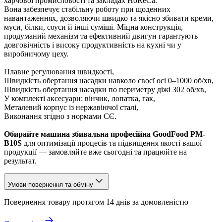
харчової промисловості та закладах HoReCa.
Вона забезпечує стабільну роботу при щоденних
навантаженнях, дозволяючи швидко та якісно збивати креми,
муси, білки, соуси й інші суміші. Міцна конструкція,
продуманий механізм та ефективний двигун гарантують
довговічність і високу продуктивність на кухні чи у
виробничому цеху.
Плавне регулювання швидкості,
Швидкість обертання насадки навколо своєї осі 0–1000 об/хв,
Швидкість обертання насадки по периметру діжі 302 об/хв,
У комплекті аксесуари: вінчик, лопатка, гак,
Металевий корпус із нержавіючої сталі,
Виконання згідно з нормами СЄ.
Обирайте машина збивальна професійна GoodFood PM-
B10S
для оптимізації процесів та підвищення якості вашої
продукції — замовляйте вже сьогодні та працюйте на
результат.
Умови повернення та обміну
Повернення товару протягом 14 днів за домовленістю